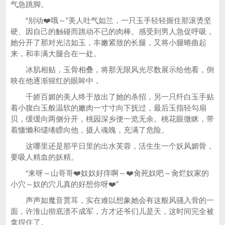
气急跳脚。
“别动❤️哦～”美人吐气如兰，一只玉手轻轻握住那滚烫坚
硬、因自己的触碰而跳动不已的肉棒。感受到男人急促呼吸，
她分开了那对光洁如玉，丰嫩紧致的长腿，又将小腿蜷曲起
来，和丰满大腿合在一处。
冰肌相贴，玉骨相叠，将那无限风光尽数展示给他看，倒
映在他逐渐猩红的眼眸中，
千娇百媚的美人终于放出了她的杀招，另一只纤白玉手贴
着小腹白玉般温软的嫩肉一寸寸向下抚过，最后玉指轻勾扇
贝，缓缓向两侧分开，桃园深乡便一览无余。桃花眼微眯，带
着慵懒和缱绻瞟向他，摄人魂魄，充满了危险。
这哪里还是那平日里的出水芙蓉，活生生一个妖风媚骨，
要吸人精血的妖精。
“来呀～山哥哥❤️奴奴好痒啊～❤️肏死奴吧～肏烂奴家的
小穴～奴的穴儿真的好想你呀❤️”
声声如魔音贯耳，实在难以想象她会有这般风骚入骨的一
面，许淮山彻底溃不成军，方才还爷们儿是天，这时间完全被
拿捏住了。