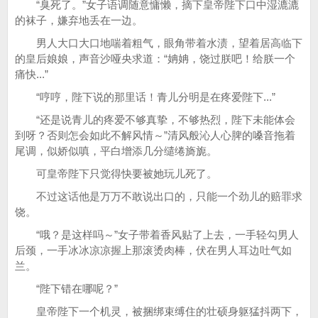
“臭死了。”女子语调随意慵懒，摘下皇帝陛下口中湿漉漉
的袜子，嫌弃地丢在一边。
男人大口大口地喘着粗气，眼角带着水渍，望着居高临下
的皇后娘娘，声音沙哑央求道：“姌姌，饶过朕吧！给朕一个
痛快...”
“哼哼，陛下说的那里话！青儿分明是在疼爱陛下...”
“还是说青儿的疼爱不够真挚，不够热烈，陛下未能体会
到呀？否则怎会如此不解风情～”清风般沁人心脾的嗓音拖着
尾调，似娇似嗔，平白增添几分缱绻旖旎。
可皇帝陛下只觉得快要被她玩儿死了。
不过这话他是万万不敢说出口的，只能一个劲儿的赔罪求
饶。
“哦？是这样吗～”女子带着香风贴了上去，一手轻勾男人
后颈，一手冰冰凉凉握上那滚烫肉棒，伏在男人耳边吐气如
兰。
“陛下错在哪呢？”
皇帝陛下一个机灵，被捆绑束缚住的壮硕身躯猛抖两下，