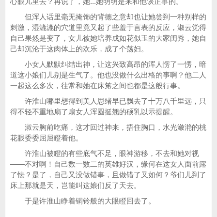
心眼儿里去？再说了，她...她明明是来和他谈正事的。
但浑人话里毫无掩饰的背德之意却也让她尝到一种别样的
刺激，湿漉漉的穴道里竟又起了些羞于言表的反应，淑云觉得
自己果然是变了，女儿被她培养成如花似玉的大家闺秀，她自
己却沉沦于这肉体上的欢乐，成了个荡妇。
小女人默默纠结出神，让这兴致高昂的浑人愣了一愣，暗
道这小娘们儿别是生气了。他也没做什么出格的事啊？他二人
一起这么多次，往常和她在床笫之间也都是这般行事。
许淮山哪里想得到美人思绪早已飘去了十万八千里远，只
得不轻不重地扇了扇女人浑圆挺翘的硕乳以示提醒。
淑云胸前吃痛，这才回过神来，捂住胸口，水光潋滟的桃
花眼委委屈屈瞪着他。
许淮山被瞪的有些底气不足，眼神游移，不去和她对视
——不对啊！自己数一数二的英雄好汉，缘何在这女人面前露
了怯？是了，自己又没做错事，且做错了又如何？爷们儿到了
床上那就是天，岂能叫这娘们反了天去。
于是许淮山睁着铜铃般的大眼瞪回去了。