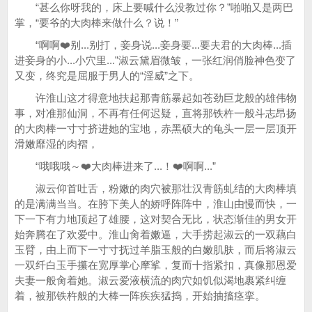
“甚么你呀我的，床上要喊什么没教过你？”啪啪又是两巴
掌，“要爷的大肉棒来做什么？说！”
“啊啊❤️别...别打，妾身说...妾身要...要夫君的大肉棒...插
进妾身的小...小穴里...”淑云黛眉微皱，一张红润俏脸神色变了
又变，终究是屈服于男人的“淫威”之下。
许淮山这才得意地扶起那青筋暴起如苍劲巨龙般的雄伟物
事，对准那仙洞，不再有任何迟疑，直将那铁杵一般斗志昂扬
的大肉棒一寸寸挤进她的宝地，赤黑硕大的龟头一层一层顶开
滑嫩靡湿的肉褶，
“哦哦哦～❤️大肉棒进来了...！❤️啊啊...”
淑云仰首吐舌，粉嫩的肉穴被那壮汉青筋虬结的大肉棒填
的是满满当当。在胯下美人的娇呼阵阵中，淮山由慢而快，一
下一下有力地顶起了雄腰，这对契合无比，状态渐佳的男女开
始奔腾在了欢爱中。淮山肏着嫩逼，大手捞起淑云的一双藕白
玉臂，由上而下一寸寸抚过羊脂玉般的白嫩肌肤，而后将淑云
一双纤白玉手攥在宽厚掌心摩挲，复而十指紧扣，真像那恩爱
夫妻一般肏着她。淑云爱液横流的肉穴如饥似渴地裹紧纠缠
着，被那铁杵般的大棒一阵疾疾猛捣，开始抽搐痉挛。