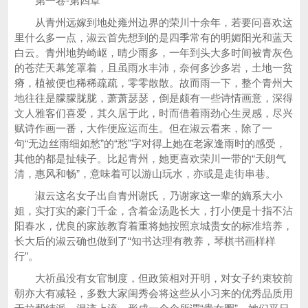
第一卷-第四章
从青州远嫁到地处雍州边界的荣川十余年，若要问喜欢这
里什么多一点，淑云首先想到的是四季常有的明媚阳光和蓝天
白云。青州地势崎岖，晴少雨多，一年到头大多时间被青灰色
的苍茫天幕笼罩着，且虽雨水丰沛，奈何多沙多岩，土地一贫
瘠，植被便也稀稀疏疏，零零散散。故而雨一下，整个青州大
地往往是朦朦胧胧，萧萧瑟瑟，倒是颇有一些诗情画意，深得
文人雅客们喜爱，其久居于此，时而借着雨劲心生灵感，尽兴
赋诗作画一番，大作便应运而生。但在淑云看来，除了一
句“无边丝雨细如愁”的“愁”字对得上她在老家逢雨时的感受，
其他的都是扯犊子。比起青州，她更喜欢荣川一带的“天朗气
清，惠风和畅”，意味着可以游山玩水，亦或是走街串巷。
淑云这名女子出自青州谢氏，乃谢家这一辈的嫡系大小
姐，实打实的豪门千金，含着金汤匙长大，打小便是十指不沾
阳春水，优良的家族教育着重将她按照京城贵女的标准培养，
长大后的淑云确也做到了“知书达理有教养，琴棋书画样样
行”。
大祈虽没有女官制度，但政策相对开明，对女子约束较前
朝亦大有减轻，多数大家闺秀会将这些从小习来的优秀品质用