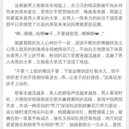
这厢被男人抱着坐在地毯上，水汪汪的桃花眼被不知从何
而来的黑布遮住，受黑壮手臂禁锢在怀，蜷曲着美腿，两腿之
间紧紧夹着男人厚实的大掌，在男人一阵有力的疾动下感受着
那平日里摸惯了兵器的厚茧来来回回摩擦爱抚花瓣。
“啊...嗯嗯...哈啊❤️不...不要碰那里...啊啊啊❤️...”
被蒙着眼的女人心神归于一处，源源不断的舒爽畅快加之
心理上诡异的刺激感令得她情动不已，不由自主地摆动下体迎
合着男人手上的节奏。粉润的花穴里蜜液越流越多，流遍了男
人赤黑的大掌，又顺着大掌流下浸湿了地毯。
“不要？上面的嘴说不要，下面这嘴倒是吐着水儿，恨不
得把老子的手指都给吸进去...乖...让老子好好摸摸...”说着还加
快手上动作。
那春水越流越多，美人的娇喘声也越来越急，男人看准时
机，大拇指突然狠狠按住那丰嫩唇瓣间的花核，食指中指两指
齐发，并成一柄苍劲的“弯刀”深深扣进那娇嫩花穴用力搅动，
淑云顿时凄厉地尖叫起来，桃腮遍染绯红，翘臀绷紧上抬，被
捆住的一双素手曲成爪，修长玉指胡乱抠挖着地毯，肉穴则是
紧紧箍住那柄骨节分明的“弯刀”，抽搐着喷出一注水儿，显然