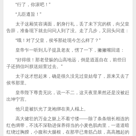
“行了，你滚吧！”
“儿臣遵旨！”
太子这厢笑容满面，躬身行礼，丢了未下完的棋，向父皇
告辞，准备现下就去问问人到了没。走了几步，又回头问道：
“哦！对了父皇，侯爷那处现今怎么样了？”
皇帝乍一听到儿子提及老友，愣了一下，撇撇嘴回道：
“好得很！那老登躲的山高地远，倒是逍遥自在，前些日
子还捎信叫朕送姮萱过去。”
太子这才想起来，确是很久没见过皇姑母了，原来又去了
侯爷那里。
皇帝陛下尊贵无比，说一不二，这天夜里果然还是没被赶
出坤宁宫。
他只是被扒光了龙袍绑在美人榻上。
高大健壮的万金之躯上不着寸缕——除了条条细长相连的
红色绸带，不浅不深勒进保养得当的小麦色肌肉里，一道道暗
红绕过胸膛，小腹和大腿根，在那早已青筋凸鼓，高高翘起的