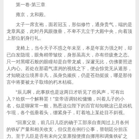
第一卷-第三章
雍京，太和殿。
太子一席玄袍，面若冠玉，形似修竹，通身贵气，端的是
龙章凤姿，此时丹凤眼微垂，不卑不亢立于大殿中央，向着顶
上那位躬身行礼。
龙椅上，当今天子不惑之年未至，本是年富力强之时，却
已白发隐现，眼角稍带皱纹，身形虽高大，亦有些疲惫之态。
只一对黑曜石般的眼瞳却是自带龙威，深邃无比，仿佛要照进
人内心。若处在那霸气凛冽的视线之下，便会惊觉无从遁形，
才知晓这位境界非凡，虽身负顽疾，仍是苍劲挺拔，哪是那传
言中将要被太子取缔的朽木枯槁。
“辰儿啊，此事朕也是这两日才听见了些风声，可有出
入？给朕一个解释罢！”皇帝语调轻松慵懒，叫着儿子的小
名，似是聊家常一般，熟悉这位陛下的百官却知晓这已是凶机
乍现，各个低垂着头，绷紧身子，盯着地上某处目不斜视。
“回禀父皇，前几日儿臣的确于工部亲自查阅过上月各州
的铁矿产量和相关收支，但仅意在例行公事，替朝廷分担压
力。至于儿臣是否有未向父皇禀报便擅自挪用和调集铁矿之