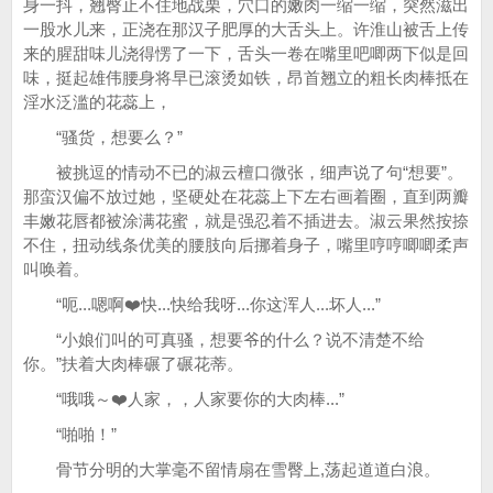
身一抖，翘臀止不住地战栗，穴口的嫩肉一缩一缩，突然滋出
一股水儿来，正浇在那汉子肥厚的大舌头上。许淮山被舌上传
来的腥甜味儿浇得愣了一下，舌头一卷在嘴里吧唧两下似是回
味，挺起雄伟腰身将早已滚烫如铁，昂首翘立的粗长肉棒抵在
淫水泛滥的花蕊上，
“骚货，想要么？”
被挑逗的情动不已的淑云檀口微张，细声说了句“想要”。
那蛮汉偏不放过她，坚硬处在花蕊上下左右画着圈，直到两瓣
丰嫩花唇都被涂满花蜜，就是强忍着不插进去。淑云果然按捺
不住，扭动线条优美的腰肢向后挪着身子，嘴里哼哼唧唧柔声
叫唤着。
“呃...嗯啊❤️快...快给我呀...你这浑人...坏人...”
“小娘们叫的可真骚，想要爷的什么？说不清楚不给
你。”扶着大肉棒碾了碾花蒂。
“哦哦～❤️人家，，人家要你的大肉棒...”
“啪啪！”
骨节分明的大掌毫不留情扇在雪臀上,荡起道道白浪。