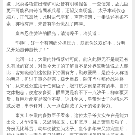
嫌，此类各项进出理矿司处皆有明确报备，一查便知，故儿臣
更不可能私自铸造囤积兵器，还望父皇明鉴。”太子本就仪态
端方，正气凛然，此时语气平和，声音清朗，一番陈述有条不
紊，掷地有声，未曾有半分慌乱了阵脚。
皇帝忍住赞许的眼光，清清嗓子，冷笑道：
“呵呵，好一个替朝廷分担压力，朕瞧你这双好手，分明
又开始越伸越长了！”
此话一出，大殿内静得落针可闻。能入此殿无不是朝廷有
头有脸的官员，对当今天子的了解自不是外界道听途说之人能
比，皆知晓他们这位陛下治国有方，勤政爱民，是位令人称道
的明君，但过于事必躬亲，极为重权，除开当年那位战神将
军，从未过分重用于任何臣子，敲打试探倒是常有的事。自打
龙体抱恙，便愈发多疑，眼里更是容不下一点沙子，柳家覆灭
后，群臣对此更是深信不疑。这几年来，皇帝对太子的猜忌不
减反增，事事针对，又一点点削减了太子的诸多势力。
事实上在殿内多数臣子看来，这位太子爷实实在在是能力
出众，才华横溢，又温润如玉，仁和宽厚，且是萧皇后独子，
身份无比尊贵，幼年便被立为太子。皇帝多年来又独宠皇后，