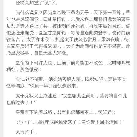
还特意加重了“又”字。
为什么说又？因为皇帝陛下虽为天子，天下第一至尊，早
年也是风流倜傥，四处留情过，只后来遇上那将门虎女的萧皇
后却是秀才遇上了兵，被压制的死死的，再没重振雄风过。偏
他还逆来顺受，甚至甘之如饴，每每遭遇此类窘事，便转而前
往东宫，“太子亦未寝”，抓起太子便谈心赏月，秉烛夜聊，待
自家皇后消了气再折返回去，太子为此闹得也是苦不堪言。此
乃皇家秘事，自是无甚人知晓。
皇帝陛下何许人也，山崩于前尚能面不改色，此时却耳根
稍红，脸色微变：
“这...这不能吧，姌姌她善解人意，既都知晓，定是不会
怪罪与朕...”说到一半开始犹豫起来。
太子见状火上添油道：“父皇骗儿臣尚可，莫要将自个儿
也骗过去了！”
皇帝陛下恼羞成怒，君臣礼仪都顾不上，笑骂道：
“浑小子，胆敢埋汰起你爹来了！看你爹下回不治你！”
又挥挥手，