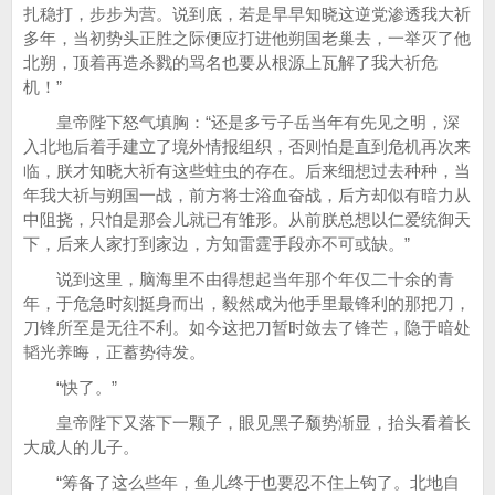
扎稳打，步步为营。说到底，若是早早知晓这逆党渗透我大祈
多年，当初势头正胜之际便应打进他朔国老巢去，一举灭了他
北朔，顶着再造杀戮的骂名也要从根源上瓦解了我大祈危
机！”
皇帝陛下怒气填胸：“还是多亏子岳当年有先见之明，深
入北地后着手建立了境外情报组织，否则怕是直到危机再次来
临，朕才知晓大祈有这些蛀虫的存在。后来细想过去种种，当
年我大祈与朔国一战，前方将士浴血奋战，后方却似有暗力从
中阻挠，只怕是那会儿就已有雏形。从前朕总想以仁爱统御天
下，后来人家打到家边，方知雷霆手段亦不可或缺。”
说到这里，脑海里不由得想起当年那个年仅二十余的青
年，于危急时刻挺身而出，毅然成为他手里最锋利的那把刀，
刀锋所至是无往不利。如今这把刀暂时敛去了锋芒，隐于暗处
韬光养晦，正蓄势待发。
“快了。”
皇帝陛下又落下一颗子，眼见黑子颓势渐显，抬头看着长
大成人的儿子。
“筹备了这么些年，鱼儿终于也要忍不住上钩了。北地自