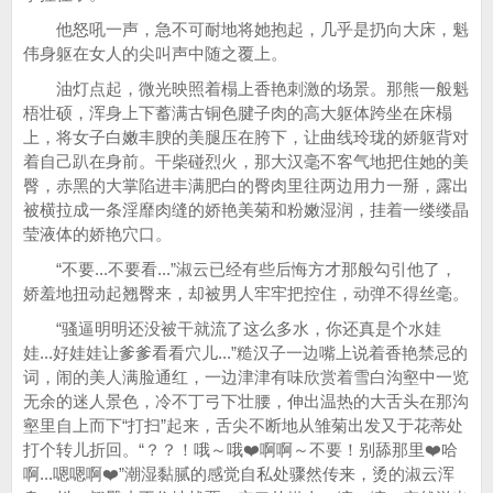
他怒吼一声，急不可耐地将她抱起，几乎是扔向大床，魁
伟身躯在女人的尖叫声中随之覆上。
油灯点起，微光映照着榻上香艳刺激的场景。那熊一般魁
梧壮硕，浑身上下蓄满古铜色腱子肉的高大躯体跨坐在床榻
上，将女子白嫩丰腴的美腿压在胯下，让曲线玲珑的娇躯背对
着自己趴在身前。干柴碰烈火，那大汉毫不客气地把住她的美
臀，赤黑的大掌陷进丰满肥白的臀肉里往两边用力一掰，露出
被横拉成一条淫靡肉缝的娇艳美菊和粉嫩湿润，挂着一缕缕晶
莹液体的娇艳穴口。
“不要...不要看...”淑云已经有些后悔方才那般勾引他了，
娇羞地扭动起翘臀来，却被男人牢牢把控住，动弹不得丝毫。
“骚逼明明还没被干就流了这么多水，你还真是个水娃
娃...好娃娃让爹爹看看穴儿...”糙汉子一边嘴上说着香艳禁忌的
词，闹的美人满脸通红，一边津津有味欣赏着雪白沟壑中一览
无余的迷人景色，冷不丁弓下壮腰，伸出温热的大舌头在那沟
壑里自上而下“打扫”起来，舌尖不断地从雏菊出发又于花蒂处
打个转儿折回。“？？！哦～哦❤️啊啊～不要！别舔那里❤️哈
啊...嗯嗯啊❤️”潮湿黏腻的感觉自私处骤然传来，烫的淑云浑