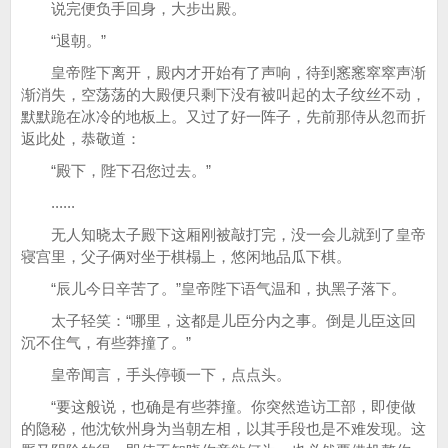
说完便负手回身，大步出殿。
“退朝。”
皇帝陛下离开，殿内才开始有了声响，待到窸窸窣窣声渐
渐消失，空荡荡的大殿便只剩下没有被叫起的太子纹丝不动，
默默跪在冰冷的地板上。又过了好一阵子，先前那侍从忽而折
返此处，恭敬道：
“殿下，陛下召您过去。”
......
无人知晓太子殿下这厢刚被敲打完，没一会儿就到了皇帝
寝宫里，父子俩对坐于棋榻上，悠闲地品瓜下棋。
“辰儿今日辛苦了。”皇帝陛下语气温和，执黑子落下。
太子轻笑：“哪里，这都是儿臣分内之事。倒是儿臣这回
沉不住气，有些莽撞了。”
皇帝闻言，手头停顿一下，点点头。
“要这般说，也确是有些莽撞。你突然造访工部，即使做
的隐秘，他沈钦州身为当朝左相，以其手段也是不难发现。这