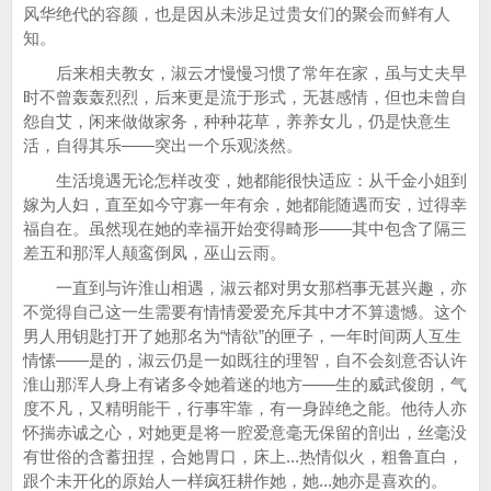
风华绝代的容颜，也是因从未涉足过贵女们的聚会而鲜有人
知。
后来相夫教女，淑云才慢慢习惯了常年在家，虽与丈夫早
时不曾轰轰烈烈，后来更是流于形式，无甚感情，但也未曾自
怨自艾，闲来做做家务，种种花草，养养女儿，仍是快意生
活，自得其乐——突出一个乐观淡然。
生活境遇无论怎样改变，她都能很快适应：从千金小姐到
嫁为人妇，直至如今守寡一年有余，她都能随遇而安，过得幸
福自在。虽然现在她的幸福开始变得畸形——其中包含了隔三
差五和那浑人颠鸾倒凤，巫山云雨。
一直到与许淮山相遇，淑云都对男女那档事无甚兴趣，亦
不觉得自己这一生需要有情情爱爱充斥其中才不算遗憾。这个
男人用钥匙打开了她那名为“情欲”的匣子，一年时间两人互生
情愫——是的，淑云仍是一如既往的理智，自不会刻意否认许
淮山那浑人身上有诸多令她着迷的地方——生的威武俊朗，气
度不凡，又精明能干，行事牢靠，有一身踔绝之能。他待人亦
怀揣赤诚之心，对她更是将一腔爱意毫无保留的剖出，丝毫没
有世俗的含蓄扭捏，合她胃口，床上...热情似火，粗鲁直白，
跟个未开化的原始人一样疯狂耕作她，她...她亦是喜欢的。