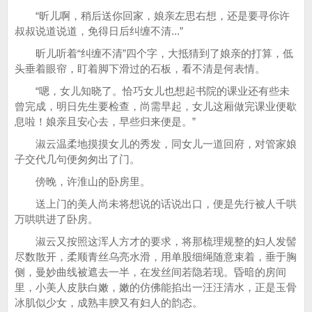
“昕儿啊，稍后送你回家，娘亲左思右想，还是要寻你许
叔叔说道说道，免得日后纠缠不清...”
昕儿听着“纠缠不清”四个字，大抵猜到了娘亲的打算，低
头垂着眼帘，盯着脚下滑过的石板，看不清是何表情。
“嗯，女儿知晓了。恰巧女儿也想起书院的课业还有些未
曾完成，明日先生要检查，尚需早起，女儿这厢做完课业便歇
息啦！娘亲且安心去，早些归来便是。”
淑云温柔地摸摸女儿的秀发，同女儿一道回府，对管家娘
子交代几句便匆匆出了门。
傍晚，许淮山的卧房里。
送上门的美人尚未将想说的话说出口，便是先行被人千哄
万哄哄进了卧房。
淑云又按照这浑人方才的要求，将那梳理规整的妇人发髻
尽数散开，柔顺青丝乌亮水滑，用单股细绳随意束着，垂于胸
侧，曼妙曲线被遮去一半，在发丝间若隐若现。昏暗的房间
里，小美人皮肤白嫩，嫩的仿佛能掐出一汪汪清水，正是玉骨
冰肌似少女，成熟丰腴又有妇人的韵态。