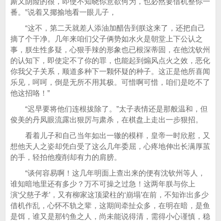
厮又阴险的很，即使不知晓你意欲何为，也必然要借机整你一
番。”说着又揶揄地看一眼儿子，
“这不，第二天就差人添油加醋告到朕这来了，还把自己
摘了个干净。几年来咱们父子俩势如水火是朝堂上下公认之
事，朕生性多疑，心狠手辣的形象也已根深蒂固，在他沈钦州
的认知下，即使定不了你的罪，也能起到煽风点火之效，恶化
你我父子关系，顺道多种下一颗怀疑的种子。这正是他所喜闻
乐见，呵呵，倒是无所不用其极。可惜啊可惜，咱们是吃不了
他这招咯！”
“迟早要将他们连根拔除了。”太子表情还是那般温和，但
俊美的丹凤眼流露出狠厉与肃杀，在棋盘上走出一步狠招。
看着儿子和自己当年如出一辙的模样，皇帝一时欣慰，又
想他天人之姿却凭白受了这么几年委屈，心疼地伸出长满厚茧
的手，轻拍他瘦削却有力的肩膀。
“谈何容易啊！这几年明面上查出来的便有沈钦州等人，
谁知暗地里还有多少？万不可操之过急！这两年朕与你上
演‘父慈子孝’，又有柳家这顶梁柱的‘崩塌’在前，不知诈出多少
借机作乱，心怀不轨之辈，这期间牵扯众多，在明在暗，是鱼
是饵，谁又是那钓鱼之人，尚未能说得清，需得小心谨慎，稳