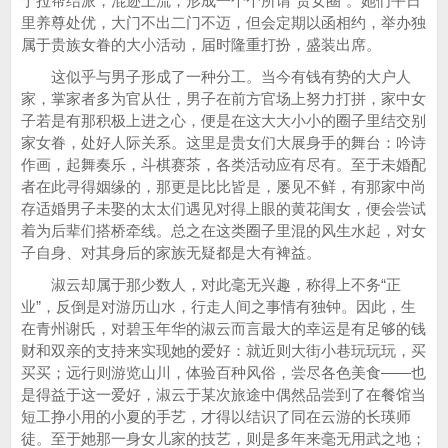
于拉帮结派，混迹上流，形成一个个所谓“贵女圈”。她们平日
里养尊处优，大门不出二门不迈，但会定期以函相约，举办独
属于贵族女眷的大小活动，届时隆重打扮，盛装出席。
这似乎与男子形成了一种分工。当今有钱有势的大户人
家，掌家者多为官从仕，男子在前方官场上努力打拼，家中女
子若是有那积极上进之心，便是在这大大小小的圈子里结交别
家女眷，处好人际关系。这里是贵女们大展身手的舞台：吟诗
作画，起舞奏乐，斗棋赛茶，各类活动应有尽有。至于未婚配
者在此寻得姻缘的，那更是比比皆是，屡见不鲜，有那家中尚
存适婚男子未娶的太太们遇见对得上眼的黄花闺女，便会尝试
着为后辈们搭桥牵线。总之在这类圈子里混的风生水起，对女
子自身、对其身后的家族无疑都是大有裨益。
淑云却属于那少数人，对此毫无兴趣，称得上不务“正
业”，反倒是对游历山水，行走人间之事情有独钟。因此，生
在青州谢氏，对碧玉年华的淑云而言最大的幸运是有足够的钱
财和双亲的支持来实现她的爱好：就近则大街小巷玩玩玩，买
买买；远行则游览山川，体验百种风俗，尝尽各色美食——也
是得益于这一爱好，淑云于某次旅途中偶然品尝到了在餐馆当
短工挣小用的小夏的手艺，才得以结识了同在云游的长瑛师
徒。至于她那一身女儿家的技艺，则是多年来毫无用武之地；