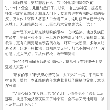
凤眸微湿，突然想起什么，兴冲冲地凑到皇帝跟前
说：“对了父皇，儿臣前些日子打听到一名云游神医，据说是
师出已故的紫鹊岭无相真人门下，觉着兴许有办法医治您的头
疾，便自作主张派人将那人重金请了来，这时候应当已经快到
京城了。无论结果如何，儿臣也恳求父皇先试它一试！”
皇帝陛下对上那充满期盼的眼神，心中温热。他这头疾已
有多年，平日里虽不显，一旦发作起来毫无预兆，痛得是目眦
欲裂，更有几回更是当朝昏倒在地，吓坏一众朝臣。多年来访
遍名医，始终不得根治，自知康复无望，却也不想拂了他一片
心意，点头应好，又故作轻松，语带调笑道：
“居然还有民间医师敢替朕医治，我儿可没有赶鸭子上架
逼着人家罢！”
“那有的事！”听父皇心情尚佳，太子温和一笑，平日里玉
树临风，端的一本正经的青年竟也壮着胆子回敬他父皇，意味
深长道：
“父皇今日又在大殿上‘欺负’了儿臣，怕是免不了传到母后
那里。就是不知父皇夜里回了坤宁宫，会不会又无地可睡，被
人从榻上赶下来！”