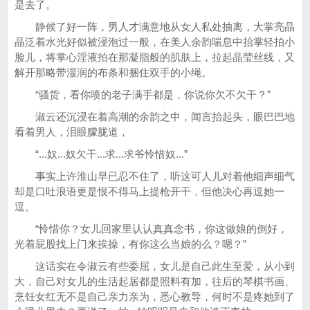
是去了。
静候了好一阵，男人才满意地从女人私处抽离，大掌亮晶
晶泛着水光好似被浸泡过一般，在美人余韵喘息中抬掌轻拍小
脸儿，将掌心淫液拍在那凝脂般的肌肤上，拉起晶莹丝线，又
解开那略带湿润的布条和捆住双手的小绳。
“骚货，看你喷的老子满手都是，你说你欠不欠干？”
淑云还沉浸在着高潮的余韵之中，闻言抬起头，眼巴巴地
看着男人，泪眼朦胧道，
“...奴...奴欠干...求...求爷怜惜奴...”
事实上许淮山早已忍不住了，听这可人儿对着他细声细气
却是口吐浪语更是恨不得马上提枪开干，但他决心再逗她一
逗。
“怜惜你？女儿回家里认认真真念书，你这做娘的倒好，
光着屁股找上门来挨操，有你这么当娘的么？嗯？”
这话实在令淑云有些委屈，女儿是自己此生至爱，从小到
大，自己对女儿的生活起居都是照料有加，往后的琴棋书画、
烹饪女红无不是自己亲力亲为，悉心教导，何时不是疼她到了