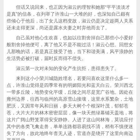
但话又说回来，也正因为淑云的理智和她那“平平淡淡才
是真”的信条，在列举了许淮山一大堆的好，也深知自己颇有
些倾心于他后，出了女儿这档变故，淑云仍是决定趁两人关系
还未走得更深，尚还是露水夫妻之时弃他而去了。
自己虽对他心生欢喜，也如以往割舍掉自己那些小小爱好
般割舍掉他便可，离了他又不是不能过活！淑云心想。回想女
儿那晚的话，若是真正接受了他，当下和谐美满，风平浪静的
生活势必被打破，届时反而得不偿失。
淑云第一次对未知的变化产生抗拒，患得患失了。
来到这小小荣川城隐姓埋名，若要问喜欢这里什么多一
点，许淮山觉得是四季常有的明媚阳光和蓝天白云。荣川西北
一带多丘陵，地势变化平缓，丘陵之间尽是宽广谷地。因处在
雍州边界，往西与临州的高原雪山接壤，这里水系繁杂，土地
肥沃，又因常年风和日丽，参天大树个个根深叶茂，郁郁苍
苍，大片大片的林木密密层层，像一块天然绿幕铺天盖地，将
这片广阔山野笼罩得安安静静。人进了这山间林海，莫说应付
其中的各类飞禽走兽，单单连路都容易找不清，稍有不慎便迷
失了方向，故此地终年杳无人迹，官道亦是绕开了这里向南边