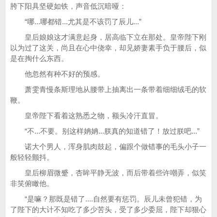
胯下阳具坚硬如铁，声音低沉暗哑：
“哪...哪都错...尤其是不该罚了辰儿...”
皇后娘娘这才满意起身，居高临下立在那处。皇帝陛下刚
以为过了这关，尚且在心中侥幸，却见娇妻素手负于腰后，似
是在掏什么东西。
他忽然有种不好的预感。
萧雯青慢条斯理地从腰带上抽离出一条带着细细绒毛的软
鞭。
皇帝陛下看着这熟悉之物，额头冷汗直冒。
“不...不要。别这样姌姌...朕真的知道错了！放过朕吧...”
诺大个男人，浑身肌肉鼓起，偏跟个做错事的毛头小子一
般轻轻颤抖。
皇后柳眉微蹙，杏眸平静无波，而后带着些许嘲弄，似笑
非笑俯瞰他。
“是嘛？那既是错了....自然要有惩罚。辰儿未曾犯错，为
了陛下的大计不知吃了多少苦头，受了多少委屈，陛下却狠心