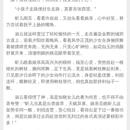
“小孩子走路便好生走路，莫要东张西望。”
昕儿闻言，看看许叔叔，又抬头看看娘亲，心中好笑，努
力尝试着抚平上扬的嘴角。
淑云就这样度过了轻松愉快的一天，走在遍染金辉的城郊
古道上，迎着夕阳吹着晚风，看着风华正茂的少女在身侧挥舞
着裙摆肆意奔跑，无拘无束，只觉心旷神怡，如花似玉的俏颜
舒展开来，清澈明媚的桃花眼带着笑意。
昕儿瞧着娘亲高高兴兴的模样，福至心灵，突然拾起一根
细长的树枝，腕间挥舞，足下生风，竟是就着树枝舞起剑来。
只见那夕日余晖下的少女动作行云流水，身姿轻盈优雅，剑招
连环，蝶舞轻灵，即便用树枝替代，倒也真如那持剑仙子一
般。
淑云看得愣了神，虽是知晓女儿此番为何意，也不得不由
衷夸赞：“昕儿当真是出类拔萃，天赋异禀。娘亲且瞧昕儿这
架势非同一般，剑招连贯，赏心悦目，看得出是下过一番狠功
夫，倒是比娘亲过去四处游览时见到过的各式表演还要精彩许
多！”