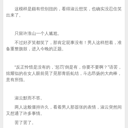
这模样是颇有些别扭的，看得淑云想笑，也确实没忍住笑
出来了。
只留许淮山一个人尴尬。
不过好歹笑都笑了，那肯定屁事没有！男人这样想着，准
备重整旗鼓，进入今晚的正题。
“反正怜惜是没有的，'惩罚'倒是有，你要不要啊？”语罢，
炫耀似的在女人眼前晃了晃那青筋虬结，斗志昂扬的大肉棒，
意有所指。
淑云默而不答。
两人这般僵持许久，看着男人那嚣张的表情，淑云突然间
又想通了许多事情。
罢了罢了。