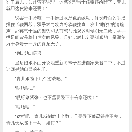
罚了辰儿，如此蛮不讲理，这惩罚理当十倍奉还给陛下，青儿
就用这皮鞭来还罢！”
说罢一手持鞭，一手拂过灰黑色的绒毛，修长纤白的手指
握住长鞭两段，双手对向发力将软鞭拉直，发出“啪啪”的清脆
声，那英气十足的架势和从前驾马驰骋的时候别无二致，举手
投足间皆是将门虎女的风采。只她此时此刻要驯服的，是那集
万千尊贵于一身的真龙天子。
“别...姌...唔唔...”
皇后娘娘不由分说地重新将袜子塞进自家夫君口中，不过
这回是她自己的袜子。
“青儿跟陛下玩个游戏吧。”
“唔唔唔...”
“哎呀别紧张～也不需要陛下十倍奉还啦！”
“唔唔唔...”
“这样吧！青儿就倒数十个数，只要陛下能忍得住不去，
青儿便放陛下一马，如何？”