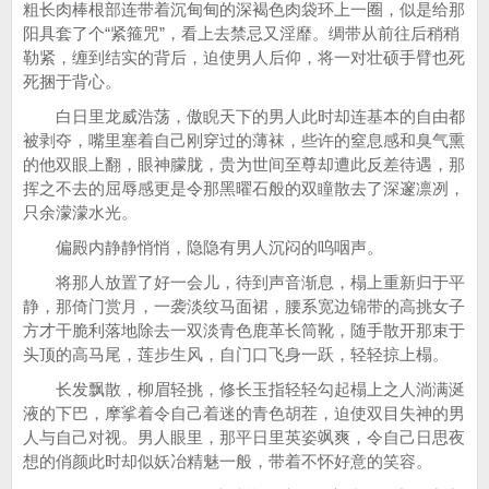
粗长肉棒根部连带着沉甸甸的深褐色肉袋环上一圈，似是给那
阳具套了个“紧箍咒”，看上去禁忌又淫靡。绸带从前往后稍稍
勒紧，缠到结实的背后，迫使男人后仰，将一对壮硕手臂也死
死捆于背心。
白日里龙威浩荡，傲睨天下的男人此时却连基本的自由都
被剥夺，嘴里塞着自己刚穿过的薄袜，些许的窒息感和臭气熏
的他双眼上翻，眼神朦胧，贵为世间至尊却遭此反差待遇，那
挥之不去的屈辱感更是令那黑曜石般的双瞳散去了深邃凛冽，
只余濛濛水光。
偏殿内静静悄悄，隐隐有男人沉闷的呜咽声。
将那人放置了好一会儿，待到声音渐息，榻上重新归于平
静，那倚门赏月，一袭淡纹马面裙，腰系宽边锦带的高挑女子
方才干脆利落地除去一双淡青色鹿革长筒靴，随手散开那束于
头顶的高马尾，莲步生风，自门口飞身一跃，轻轻掠上榻。
长发飘散，柳眉轻挑，修长玉指轻轻勾起榻上之人淌满涎
液的下巴，摩挲着令自己着迷的青色胡茬，迫使双目失神的男
人与自己对视。男人眼里，那平日里英姿飒爽，令自己日思夜
想的俏颜此时却似妖冶精魅一般，带着不怀好意的笑容。