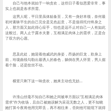
自己与他本就始于一响贪欢，这些日子看似恩爱非常，事
实上也就是各求所需。
这男人呢，平日里虽体贴备至，又有一身好本领，奈何最
初对素昧平生的自己完全是见色起意，不是值得托付终身之
人，那方面又如此得心应手，怕也是远不止对自己一人有如此
这般过。两人止于露水夫妻，互相满足肉体上的需求，正是合
了双方的心愿。
思及此处，她迎着他威武的身姿，昂扬的巨龙，欺身上
前，玲珑曲线勾勒出最诱人的春色，躺倒在男人怀里，男人倔
着个脸，还是纹丝不动。
横竖只剩下这一响贪欢，她来主动也无妨...
许淮山丝毫不知自己和她之间被单方面以“互相满足肉体
需求”作为收场，且自己被她误解为采花无数之人，更不知晓
她打算今夜将他用完即丢，再不相往来，否则他可能现下就得