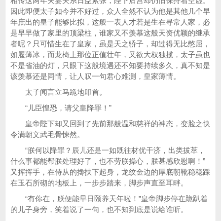
相传这两年夫妻关系日益紧张，陛下后宫却仍旧保持着空虚。
因此即便太子如今并不好过，众人全然不认为他是其他几个早
年庶出的皇子能够比拟，这般一表人才若是生在寻常人家，必
是早早做了家里的顶梁柱，谁家又不羡慕这般天资优颖的继承
者呢？只可惜生在了皇家，虽是天之骄子，却过得无比憋屈，
如履薄冰，而龙椅上那位正值壮年，又欲大权独揽，太子虽也
不是省油的灯，只眼下这般境遇还不知要持续多久，真不知是
该羡慕还是同情，让人叹一句君心难测，皇家薄情。
太子闻言立马跪地叩首。
“儿臣惶恐，请父皇降罪！”
皇帝陛下却又回到了先前那般温和慈祥的神态，变脸之快
令满朝文武毛骨悚然。
“朕何以降罪？辰儿还是一如既往材优干济，出类拔萃，
什么事都能帮朕处理好了，也不劳朕操心，朕甚感欣慰啊！”
又挥挥手，在侍从的搀扶下起身，龙纹金边的厚底朝靴稳稳踩
在玉石所砌的地板上，一步步踏来，脚步声直至耳畔。
“有你在，朕便能早日颐养天年啦！”皇帝脚步停在跪趴着
的儿子身旁，笑着说了一句，也不知到底是说给谁听。