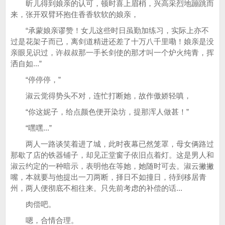
昕儿得到娘亲的认可，顿时喜上眉梢，兴高采烈地蹦跳而
来，张开双臂环抱住香香软软的娘亲，
“承蒙娘亲谬赞！女儿这些时日虽勤加练习，实际上亦不
过是花架子而已，离剑道精进还差了十万八千里嘞！娘亲是没
亲眼见识过，许叔叔那一手长剑使的那才叫一个炉火纯青，挥
洒自如...”
“停停停，”
淑云觉得势头不对，连忙打断她，故作傲娇轻嗔，
“你这妮子，给点颜色便开染坊，提那浑人做甚！”
“嘿嘿...”
两人一路谈笑着进了城，此时夜幕已然笼罩，母女俩路过
那歇了店的铁器铺子，却见正堂窗子依旧点着灯。这是男人和
淑云约定的一种暗示，表明他在等她，她随时可去。淑云撇撇
嘴，本就要与他提出一刀两断，择日不如撞日，待到移居青
州，两人便彻底不相往来。只先前考虑的补偿的话...
肉偿吧。
嗯，合情合理。