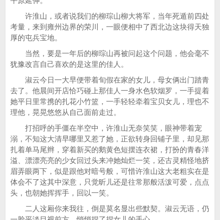
平原延伸。
许淮山，或者说我们的柳琮山柳大将军，当年死遁前四处
考量，来到雍州边界的荣川，一眼便相中了西北边这块得天独
厚的屯兵宝地。
当然，要是一年后的柳琮山再被问起这个问题，他会毫不
犹豫改言自己喜欢的是这里的佳人。
淑云今日一大早便带着旬假在家的女儿，母女俩出门踏青
去了。他晨间开店恰巧碰上那佳人一身水色软烟罗，一手提着
她平日里常携的扎花小竹篮，一手轻轻牵着宝贝女儿，理也不
理他，晃晃悠悠从自己面前走过。
打招呼的手僵在半空中，许淮山无奈笑笑，眼神带着宠
溺，不知这大清早哪里又惹了她，正欲转身回铺子里，却见那
扎着单马尾辫，穿着新买的鹅黄色短摆连衣裙，打扮的青春洋
溢、漂漂亮亮的少女回过头来冲她灿烂一笑，还古灵精怪地挤
眉弄眼两下，似是跟他对暗号般，可惜许淮山这大老粗实在是
体会不了这其中深意，只觉昕儿还是往常那般活泼可爱，点点
头，也朝她挥挥手，回以一笑。
二人这厢你来我往，倒是莫名显出些默契。淑云无语，仍
一脸平淡目视前方，悄悄捏了捏女儿的手心，