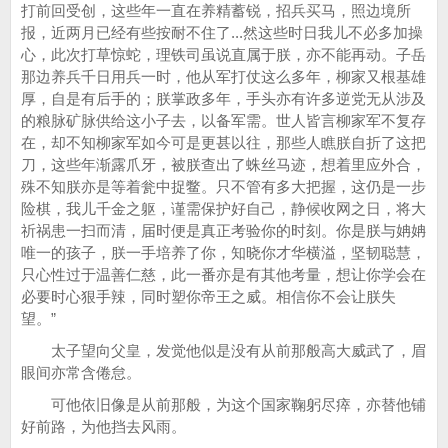
打前回受创，这些年一直在养精蓄锐，招兵买马，照边境所
报，近两月已经有些按耐不住了...然这些时日我儿不必多加操
心，此次打草惊蛇，理铁司虽说直属于朕，亦不能再动。子岳
那边养兵千日用兵一时，他从军打仗这么多年，柳家又根基雄
厚，自是有后手的；朕掌政多年，手头亦有许多逆党无从涉及
的粮脉矿脉供给这小子去，以备军需。世人皆言柳家军不复存
在，却不知柳家军如今可是更甚以往，那些人瞧朕自折了这把
刀，这些年渐露爪牙，被朕查出了蛛丝马迹，想着里应外合，
殊不知朕亦是等着瓮中捉鳖。只不管有多大把握，这仍是一步
险棋，我儿千金之躯，谨需保护好自己，静候收网之日，将大
祈祸患一扫而清，届时便是真正考验你的时刻。你是朕与姌姌
唯一的孩子，朕一手培养了你，知晓你才华横溢，坚韧聪慧，
只心性过于温善仁慈，此一番亦是有其他考量，想让你学会在
必要时心狠手辣，同时塑你帝王之威。相信你不会让朕失
望。”
太子望向父皇，发觉他似是没有从前那般高大威武了，眉
眼间亦常含倦怠。
可他依旧像是从前那般，为这个国家鞠躬尽瘁，亦替他铺
好前路，为他挡去风雨。