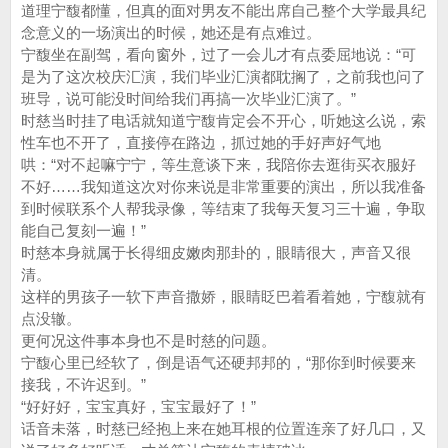
道理宁馥都懂，但真的面对男友不能出席自己整个大学最具纪
念意义的一场演出的时候，她还是有点难过。
宁馥坐在副驾，看向窗外，过了一会儿才有点委屈地说：“可
是为了这次校庆汇演，我们毕业汇演都耽搁了，之前我也问了
班导，说可能没时间给我们再搞一次毕业汇演了。”
时慈当时挂了电话就知道宁馥肯定会不开心，听她这么说，索
性车也不开了，直接停在路边，抓过她的手好声好气地
哄：“对不起嘛宁宁，等生意谈下来，我陪你去逛街买衣服好
不好……我知道这次对你来说是非常重要的演出，所以我准备
到时候联系个人帮我录像，等结束了我每天复习三十遍，争取
能自己复刻一遍！”
时慈本身就属于长得细皮嫩肉那卦的，眼睛很大，声音又很
清。
这样的男孩子一软下声音撒娇，眼睛眨巴着看着她，宁馥就有
点没辙。
更何况这件事本身也不是时慈的问题。
宁馥心里已经软了，倒是语气还硬邦邦的，“那你到时候要来
接我，不许迟到。”
“好好好，宝宝真好，宝宝最好了！”
话音未落，时慈已经抱上来在她耳根的位置连亲了好几口，又