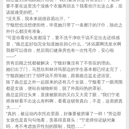
要不要在这里洗个澡换个衣服再回去？我看你汗出这么多，应
该挺难受的吧。”
“没关系，我本来就很容易出汗。”
宁馥想也没想便拒绝，毕竟她只带了一条擦汗的汗巾，除此之
外什么都没有准备。
“可是你看你头发都湿了，要不洗干净吹干说不定出去还得感
冒，”曲总监好似完全知道她在担心什么，“沐浴露啊洗发水啊
我都可以借你，然后我们健身房也有一次性毛巾，安心啦
——”
所有后顾之忧都被解决，宁馥好像没有了不答应的理由。
她们出了门，马慧欣和林诗筠那边的学生基本都已经走完了，
宁馥跟她们打了招呼说不用等她，跟着曲总监走进浴室。
除了曲总监之外一起跟来的还有几个女孩，宁馥看了一眼周围
都是女孩，便站在储物柜前，脱了外面闷热的罩衫。
曲总监回过头来，直接被眼前的又白又大晃了眼，“我们宁老
师身材看不出这么有料啊，看看这锁骨真白，不是，这肩膀真
大……”
“真的，被运动内衣托在里面，好像要被挤爆了一样！”旁边那
女孩也是直勾勾地看，羡慕得直摇头：“宁老师你还缺对象
吗，考不考虑放开性别的限制，我想……”