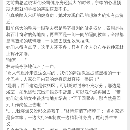
之前曲总监说‘我们公司健身房还挺大’的时候，宁馥的心理预
期大概就和学校的舞蹈房差不多。
但真的踏入宋氏的健身房，她才发现自己的想象力确实有点贫
乏。
眼前偌大的整层一眼望去都是整齐排列的健身器材，四周是拉
着百叶窗帘的落地窗，再里面是一间一间的隔间教室，全部都
是高透光的玻璃墙，一眼望去视觉效果拉满。
她们来得有点早，这里人还不多，只有几个人分布在各种器材
上挥汗如雨。
“哇塞——”
林诗筠夸张地低叫了一声。
“财大气粗原来是这么写的，我们的舞蹈教室占整层楼的一个
小巴掌，人家公司内部的健身房就直接一整层！”
“是啊，而且这边是饮料区，可以随时过来补充水分，那边是
浴室，如果运动完出汗很多不舒服，可以洗个澡再回去。”带
她们进来的女生很热情地介绍说：“至于回哪去，那当然是回
到工作岗位上去啦！”
“……我突然又没那么羡慕了，”林诗筠缩了缩脖子：“资本家还
是资本家，一边大行996制度一边精装健身房，魔幻养生主
义。”