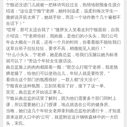
宁馥还没进门儿就被一把林诗筠拉过去，热情地朝预备生源介
绍道：“这位是宁馥宁老师，她特别温柔，温柔到每次学生一
撒娇说开筋太疼了，她就手软，而且一个动作教个几十遍都不
在话下！”
“哎呀，那可太适合我了！”微胖女人笑着走到宁馥面前，自我
介绍说：“宁老师你好，我姓曲，是他们的小头头，我们公司
年会大概在一月底，还有一个月的时间，你看看能不能给我们
这草台班子拉扯拉扯，要求不高，稍微能见人就行！”
“什么小头头，宁老师，她是曲总监，给我们压腿以她为标准
就可以了！”旁边个年轻女生接话说。
曲总监脸上的肉肉都跟着一颤：“那怎么行呢宁老师，我老胳
膊老腿了，给他们可以使劲点儿，年轻人就是要吃苦。”
看得出这个部门的氛围很好，一群人都“没大没小”。
宁馥喜欢这种氛围，立刻笑着应了好，接下了这一单。
笑完，曲总监才开始说正事儿。
宁馥从曲总监的话里了解到，因为他们需要多个部门同时上
课，所以需要她们上门授课，地点就选在公司的健身房。
当晚，她们这几个年轻女老师拿到曲总监给的通行卡，才知道
原来这群人口中的‘公司’，就是附近这片钢铁森林中的一大巨
头，宋氏。