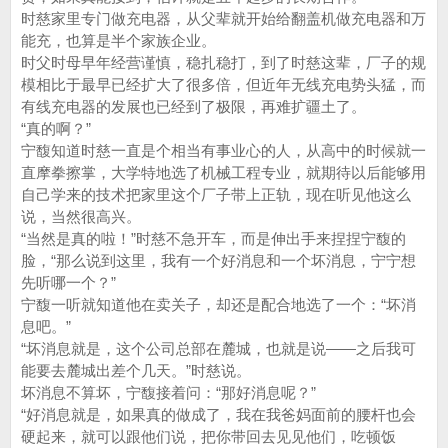
时慈家里专门做充电器，从父辈就开始给翻盖机做充电器和万
能充，也算是半个家族企业。
时父时母早年经营谨慎，稳扎稳打，到了时慈这辈，厂子的规
模相比于最早已经扩大了很多倍，但近年无线充电势头猛，而
有线充电器的发展也已经到了极限，再难扩疆土了。
“真的啊？”
宁馥知道时慈一直是个相当有事业心的人，从高中的时候就一
直摩拳擦掌，大学特地选了机械工程专业，就期待以后能够用
自己学来的技术把家里这个厂子带上正轨，现在听见他这么
说，当然很高兴。
“当然是真的啦！”时慈不急开车，而是伸出手来捏捏宁馥的
脸，“那么说到这里，我有一个好消息和一个坏消息，宁宁想
先听哪一个？”
宁馥一听就知道他在卖关子，却还是配合地选了一个：“坏消
息吧。”
“坏消息就是，这个公司总部在麓城，也就是说——之后我可
能要去麓城出差个几天。”时慈说。
坏消息不算坏，宁馥接着问：“那好消息呢？”
“好消息就是，如果真的做成了，我在我爸妈面前的腰杆也会
硬起来，就可以跟他们说，把你带回去见见他们，吃顿饭