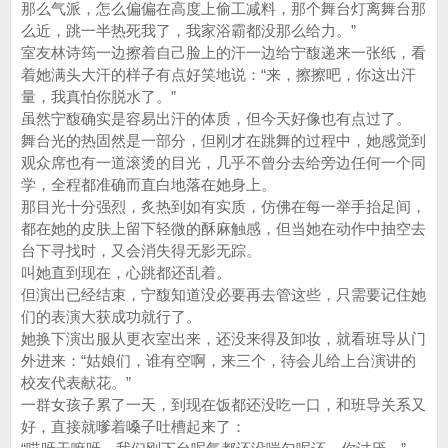
那么气派，怎么偏偏在高度上偷工减料，那个舞台灯离舞台那
么近，跳一半热死我了，我家浴霸都没那么给力。”
室友林诗筠一边擦着自己脸上的汗一边给宁馥递来一张纸，看
着她满头大汗的样子有点好笑地说：“来，擦擦吧，你这出汗
量，我真怕你脱水了。”
虽然宁馥确实是容易出汗的体质，但今天好像也有点过了。
舞台光的热固然是一部分，但刚才在跳舞的过程中，她感觉到
观众席也有一道滚烫的目光，几乎不曾分去给旁边任何一个同
学，全程都准确而直白地落在她身上。
那目光十分强烈，炙热到如有实质，仿佛在每一举手抬足间，
都在她的皮肤上留下轻微的酥麻触感，但当她在动作中抽空去
台下寻找时，又会消失得无影无踪。
叫她直到现在，心跳都还乱着。
但演出已经结束，宁馥知道没必要再去管这些，只需要记住她
们的表演大获成功就行了。
她换下演出服从更衣室出来，还没来得及卸妆，就看班导从门
外进来：“姑娘们，谁有空啊，来三个，待会儿给上台演讲的
校友代表献花。”
一群女孩子累了一天，到现在饭都还没吃一口，和班导关系又
好，直接就嗲着嗓子吐槽起来了：