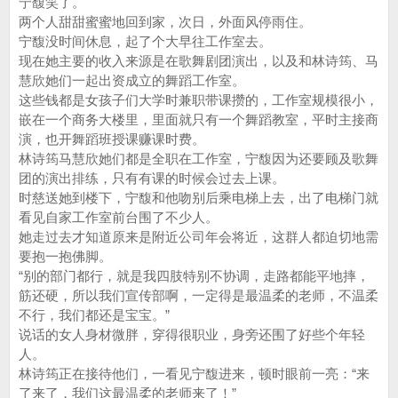
宁馥笑了。
两个人甜甜蜜蜜地回到家，次日，外面风停雨住。
宁馥没时间休息，起了个大早往工作室去。
现在她主要的收入来源是在歌舞剧团演出，以及和林诗筠、马
慧欣她们一起出资成立的舞蹈工作室。
这些钱都是女孩子们大学时兼职带课攒的，工作室规模很小，
嵌在一个商务大楼里，里面就只有一个舞蹈教室，平时主接商
演，也开舞蹈班授课赚课时费。
林诗筠马慧欣她们都是全职在工作室，宁馥因为还要顾及歌舞
团的演出排练，只有有课的时候会过去上课。
时慈送她到楼下，宁馥和他吻别后乘电梯上去，出了电梯门就
看见自家工作室前台围了不少人。
她走过去才知道原来是附近公司年会将近，这群人都迫切地需
要抱一抱佛脚。
“别的部门都行，就是我四肢特别不协调，走路都能平地摔，
筋还硬，所以我们宣传部啊，一定得是最温柔的老师，不温柔
不行，我们都还是宝宝。”
说话的女人身材微胖，穿得很职业，身旁还围了好些个年轻
人。
林诗筠正在接待他们，一看见宁馥进来，顿时眼前一亮：“来
了来了，我们这最温柔的老师来了！”