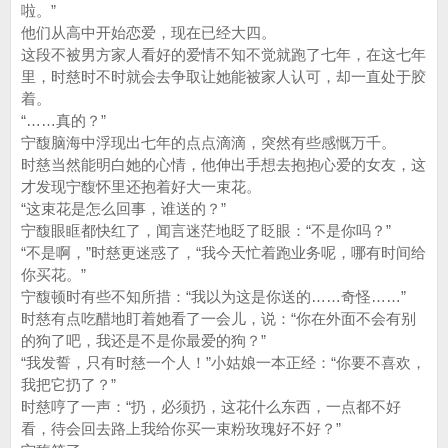
啦。”
他们从高中开始恋爱，现在已经大四。
这段不被男方家人看好的爱情不知不觉就跑了七年，在这七年
里，时慈时不时就会去争取让她能被家人认可，却一直处于胶
着。
“……真的？”
宁馥脑海中浮现出七年的点点滴滴，突然有些感慨万千。
时慈当然能明白她的心情，他伸出手想去抱抱心爱的女友，这
才发现宁馥怀里还抱着好大一束花。
“这束花是怎么回事，谁送的？”
宁馥眼眶都快红了，闻言迷茫地眨了眨眼：“不是你吗？”
“不是啊，”时慈更迷惑了，“我今天忙着跑业务呢，哪有时间给
你买花。”
宁馥顿时有些不知所措：“我以为这是你送的……奇怪……”
时慈有点吃醋地盯着她看了一会儿，说：“你在外面不会有别
的狗了吧，我还是不是你最爱的狗？”
“我发誓，只有时慈一个人！”小姑娘一本正经：“你要不喜欢，
我把它扔了？”
时慈哼了一声：“扔，必须扔，这花什么东西，一点都不好
看，待会回去路上我给你买一束粉玫瑰好不好？”