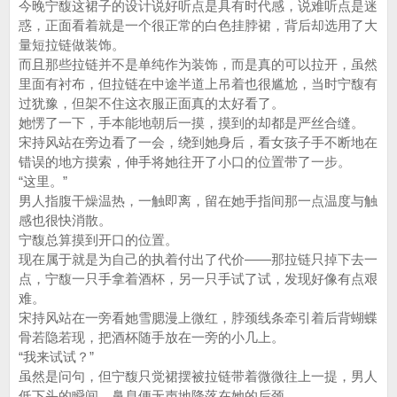
今晚宁馥这裙子的设计说好听点是具有时代感，说难听点是迷
惑，正面看着就是一个很正常的白色挂脖裙，背后却选用了大
量短拉链做装饰。
而且那些拉链并不是单纯作为装饰，而是真的可以拉开，虽然
里面有衬布，但拉链在中途半道上吊着也很尴尬，当时宁馥有
过犹豫，但架不住这衣服正面真的太好看了。
她愣了一下，手本能地朝后一摸，摸到的却都是严丝合缝。
宋持风站在旁边看了一会，绕到她身后，看女孩子手不断地在
错误的地方摸索，伸手将她往开了小口的位置带了一步。
“这里。”
男人指腹干燥温热，一触即离，留在她手指间那一点温度与触
感也很快消散。
宁馥总算摸到开口的位置。
现在属于就是为自己的执着付出了代价——那拉链只掉下去一
点，宁馥一只手拿着酒杯，另一只手试了试，发现好像有点艰
难。
宋持风站在一旁看她雪腮漫上微红，脖颈线条牵引着后背蝴蝶
骨若隐若现，把酒杯随手放在一旁的小几上。
“我来试试？”
虽然是问句，但宁馥只觉裙摆被拉链带着微微往上一提，男人
低下头的瞬间，鼻息便无声地降落在她的后颈。