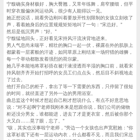
宁馥确实身材极好，胸大臀翘，又常年练舞，肩窄腰细，但平
时穿衣服偏休闲运动风，很少有人能得以一见。
她正想说话，就看旁边刚叫着要放开性别限制的女孩立刻收了
声，看着她身后的位置规规矩矩地叫了一句：“宋总好。”
然后是低沉男声：“好。”
宁馥猛地回头，正好看见宋持风汗流浃背地进来。
男人气息尚未喘平，精壮的胸口一起一伏，裸露在外的肌肤上
都蒙着一层雾般的汗迹，如同草原上刚结束一场狩猎的雄狮，
每一个举动都散发着强烈的荷尔蒙。
她几乎本能地将罩衫捂在被汗液浸透而半湿的胸口前，就看宋
持风朝齐齐开始打招呼的女员工们点点头，然后目不斜视地走
了过去。
他打开自己的柜子，拿出了等一下需要的东西，只停留了很短
的时间，就径直进了另外一边的男用浴室。
曲总监这个时候才想起自己刚才想说什么，有点不好意思地
说：“对不起啊宁老师我刚本来是想跟你说，我们公司的储物
柜还没分男女，谁都能进，进去了才是更衣室，然后被你那个
大又白……晃了眼，忘了。”
“咳，其实也没事啦宁老师，”旁边一个女孩也出声宽慰她：“你
这罩衫底下还有一层运动内衣，什么都看不见，而且我们宋总