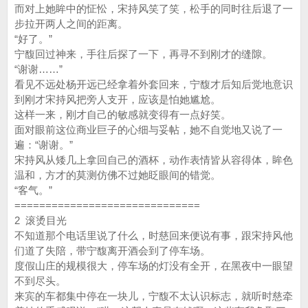
而对上她眸中的怔忪，宋持风笑了笑，松手的同时往后退了一
步拉开两人之间的距离。
“好了。”
宁馥回过神来，手往后探了一下，再寻不到刚才的缝隙。
“谢谢……”
看见不远处杨开远已经拿着外套回来，宁馥才后知后觉地意识
到刚才宋持风把旁人支开，应该是怕她尴尬。
这样一来，刚才自己的敏感就变得有一点好笑。
面对眼前这位商业巨子的心细与妥帖，她不自觉地又说了一
遍：“谢谢。”
宋持风从矮几上拿回自己的酒杯，动作表情皆从容得体，眸色
温和，方才的莫测仿佛不过她眨眼间的错觉。
“客气。”
==============================
2 滚烫目光
不知道那个电话里说了什么，时慈回来便说有事，跟宋持风他
们道了失陪，带宁馥离开酒会到了停车场。
度假山庄的规模很大，停车场的灯没有全开，在黑夜中一眼望
不到尽头。
来宾的车都集中停在一块儿，宁馥不太认识标志，就听时慈牵