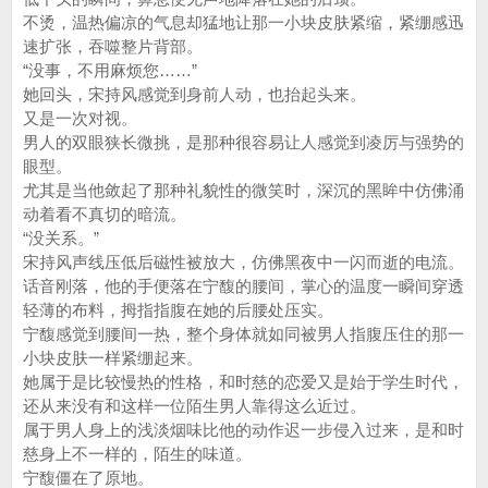
不烫，温热偏凉的气息却猛地让那一小块皮肤紧缩，紧绷感迅
速扩张，吞噬整片背部。
“没事，不用麻烦您……”
她回头，宋持风感觉到身前人动，也抬起头来。
又是一次对视。
男人的双眼狭长微挑，是那种很容易让人感觉到凌厉与强势的
眼型。
尤其是当他敛起了那种礼貌性的微笑时，深沉的黑眸中仿佛涌
动着看不真切的暗流。
“没关系。”
宋持风声线压低后磁性被放大，仿佛黑夜中一闪而逝的电流。
话音刚落，他的手便落在宁馥的腰间，掌心的温度一瞬间穿透
轻薄的布料，拇指指腹在她的后腰处压实。
宁馥感觉到腰间一热，整个身体就如同被男人指腹压住的那一
小块皮肤一样紧绷起来。
她属于是比较慢热的性格，和时慈的恋爱又是始于学生时代，
还从来没有和这样一位陌生男人靠得这么近过。
属于男人身上的浅淡烟味比他的动作迟一步侵入过来，是和时
慈身上不一样的，陌生的味道。
宁馥僵在了原地。