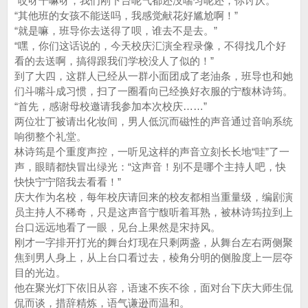
“哎呀干嘛呀，我们刚下台呢气都还没喘匀呢还，你讨厌。”
“其他班的女孩不能送吗，我感觉献花好尴尬啊！”
“就是嘛，班导你去送得了呗，谁去不是去。”
“嘿，你们这话说的，今天校庆汇演全程录像，不得找几个好
看的去送啊，搞得跟我们学校没人了似的！”
到了大四，这群人已经从一群小面团成了老油条，班导也和她
们斗嘴斗成习惯，扫了一圈看向已经换好衣服的宁馥林诗筠。
“首先，感谢母校邀请我参加本次校庆……”
两位壮丁被请出化妆间，男人低沉而磁性的声音通过音响系统
响彻整个礼堂。
林诗筠是个重度声控，一听见这样的声音立刻长长地“哇”了一
声，眼睛都快冒出绿光：“这声音！别不是哪个主持人吧，快
快快宁宁陪我去看看！”
庆大作为名校，每年校庆请回来的校友都相当重量级，编剧演
员主持人不稀奇，只是这声音宁馥听着耳熟，被林诗筠拉到上
台口远远地看了一眼，见台上果然是宋持风。
刚才一字排开打光的舞台灯现在只剩两盏，从舞台左右两侧聚
焦到男人身上，从上台口看过去，棱角分明的侧脸度上一层夺
目的光边。
他在聚光灯下依旧从容，语速不疾不徐，面对台下庆大师生侃
侃而谈，措辞精炼，语气谦逊而温和。