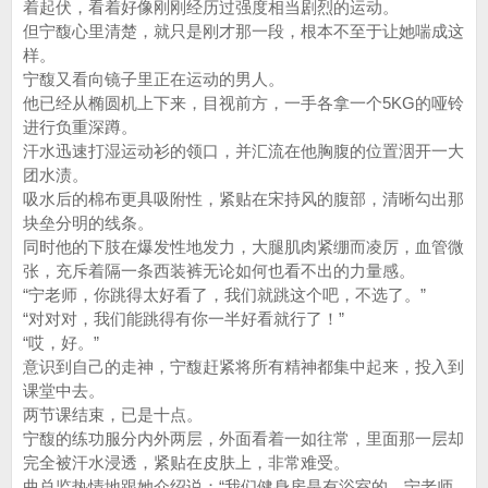
着起伏，看着好像刚刚经历过强度相当剧烈的运动。
但宁馥心里清楚，就只是刚才那一段，根本不至于让她喘成这
样。
宁馥又看向镜子里正在运动的男人。
他已经从椭圆机上下来，目视前方，一手各拿一个5KG的哑铃
进行负重深蹲。
汗水迅速打湿运动衫的领口，并汇流在他胸腹的位置洇开一大
团水渍。
吸水后的棉布更具吸附性，紧贴在宋持风的腹部，清晰勾出那
块垒分明的线条。
同时他的下肢在爆发性地发力，大腿肌肉紧绷而凌厉，血管微
张，充斥着隔一条西装裤无论如何也看不出的力量感。
“宁老师，你跳得太好看了，我们就跳这个吧，不选了。”
“对对对，我们能跳得有你一半好看就行了！”
“哎，好。”
意识到自己的走神，宁馥赶紧将所有精神都集中起来，投入到
课堂中去。
两节课结束，已是十点。
宁馥的练功服分内外两层，外面看着一如往常，里面那一层却
完全被汗水浸透，紧贴在皮肤上，非常难受。
曲总监热情地跟她介绍说：“我们健身房是有浴室的，宁老师