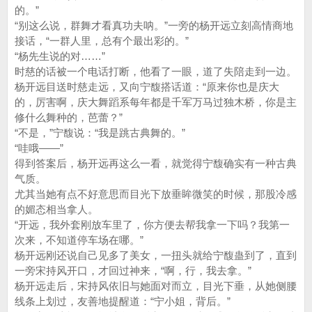
的。”
“别这么说，群舞才看真功夫呐。”一旁的杨开远立刻高情商地
接话，“一群人里，总有个最出彩的。”
“杨先生说的对……”
时慈的话被一个电话打断，他看了一眼，道了失陪走到一边。
杨开远目送时慈走远，又向宁馥搭话道：“原来你也是庆大
的，厉害啊，庆大舞蹈系每年都是千军万马过独木桥，你是主
修什么舞种的，芭蕾？”
“不是，”宁馥说：“我是跳古典舞的。”
“哇哦——”
得到答案后，杨开远再这么一看，就觉得宁馥确实有一种古典
气质。
尤其当她有点不好意思而目光下放垂眸微笑的时候，那股冷感
的媚态相当拿人。
“开远，我外套刚放车里了，你方便去帮我拿一下吗？我第一
次来，不知道停车场在哪。”
杨开远刚还说自己见多了美女，一扭头就给宁馥蛊到了，直到
一旁宋持风开口，才回过神来，“啊，行，我去拿。”
杨开远走后，宋持风依旧与她面对而立，目光下垂，从她侧腰
线条上划过，友善地提醒道：“宁小姐，背后。”