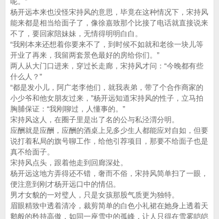
呢。”
杨开远本来也没怪宋持风的意思，毕竟在这种情况下，宋持风
能来都是相当给面子了，像徐嘉致那个比接了电话就直接说来
不了，要回家陪妹妹，无情得明明白白。
“我刚本来还想着你要来不了，到时候不如就和老徐一块儿等
开业了再来，我留两套景色最好的房给你们。”
两人从大门口进来，穿过长走廊，宋持风才问：“今晚都有些
什么人？”
“都是发小儿，阿广老李他们，就我表弟，带了个合作商家的
小少爷和他女朋友过来，”杨开远知道宋持风的性子，立马拍
胸脯保证：“我刚聊过，人懂事的。”
宋持风这人，在圈子里是出了名的公与私泾渭分明。
应酬就是应酬，应酬的酒桌上见多少生人都能应对自如，但要
说打着私局的旗号聊工作，给他引荐项目，那要不给面子也是
真不给面子。
宋持风点头，跟着他走到回廊深处。
杨开远这地方弄得还不错，奢而不俗，宋持风简单扫了一眼，
便注意到刚才杨开远口中的情侣。
男才女貌的一对璧人，只是女孩那股气质更为独特。
眉眼精致中透着清冷，裁剪简单的白色小礼裙在她身上透着天
鹅般的矜持高傲，如同一座雪中的孤峰，让人只得在雪雾皑皑