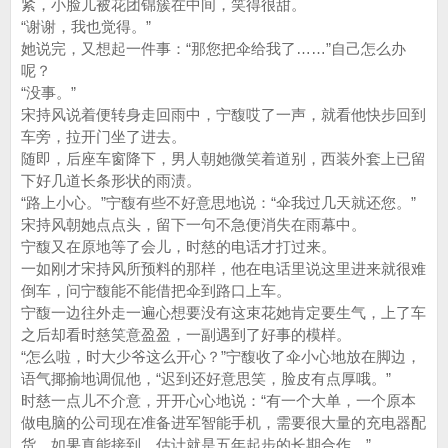
紧，小脸儿被花团锦簇在中间，笑得很甜。
“谢谢，我也觉得。”
她说完，又想起一件事：“那您把伞给我了……”自己怎么办
呢？
“没事。”
宋持风说着便转身走回雨中，宁馥哎了一声，就看他快步回到
车旁，拉开门坐了进去。
随即，后座车窗降下，男人朝她微笑着道别，西装外套上已留
下好几道长条形状的雨渍。
“路上小心。”宁馥有些不好意思地说：“伞我过几天就还您。”
宋持风朝她点点头，留下一句不急便消失在雨幕中。
宁馥又在原地等了会儿，时慈的电话才打过来。
一如刚才宋持风所预料的那样，他在电话里说这里进来就很难
倒车，问宁馥能不能借把伞到路口上车。
宁馥一边往外走一遍心想要没有这束花她肯定要生气，上了车
之后却看时慈笑意盈盈，一副遇到了好事的模样。
“怎么啦，时大少爷这么开心？”宁馥收了伞小心地放在脚边，
语气揶揄地调侃他，“迟到还好意思笑，脸皮有点厚哦。”
时慈一点儿不介意，开开心心地说：“有一个大单，一个原本
做电脑的公司现在准备进军智能手机，需要很大量的充电器配
货，如果真能接到，估计就是五年起步的长期合作。”