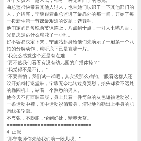
几个女孩来一趟宋氏，都有一种见世面了的感觉。
曲总监很快带着其他人过来，也带她们认识了一下其他部门的
人，介绍完，宁馥跟着曲总监进了最靠外的那一间，开始了每
一拨新生第一节课最艰难的议题：选舞种。
他们定的是每晚两节课连上，八点到十点，一群人七嘴八舌，
光是决定跳什么就花了一小时。
好不容易决定下来，宁馥站起身给他们先演示了一遍第一个八
拍的分解动作，就听底下已是哀嚎一片。
“我怎么感觉这个还是有点难……”
“要不然我们看看有没有幼儿园的广播体操？”
“我觉得不是不行。”
“不要害怕，我们试一试吧，其实没那么难的。”眼看这群人还
没开始就打退堂鼓，宁馥无奈地转过身宽慰，抬头却看不远处
的椭圆机上，站着一个熟悉的男人。
他今天不再西装革履，身上只着一件简单的灰色短袖运动衫，
一条运动中裤，其中运动衫偏紧身，清晰地勾勒出上半身的肌
肉线条轮廓。
不夸张，不膨胀，恰到好处，精赤无赘。
==============================
4 正派
“那宁老师你先给我们演一段儿呗。”