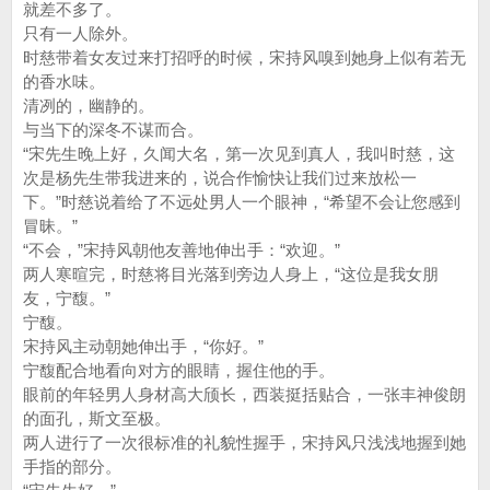
就差不多了。
只有一人除外。
时慈带着女友过来打招呼的时候，宋持风嗅到她身上似有若无
的香水味。
清冽的，幽静的。
与当下的深冬不谋而合。
“宋先生晚上好，久闻大名，第一次见到真人，我叫时慈，这
次是杨先生带我进来的，说合作愉快让我们过来放松一
下。”时慈说着给了不远处男人一个眼神，“希望不会让您感到
冒昧。”
“不会，”宋持风朝他友善地伸出手：“欢迎。”
两人寒暄完，时慈将目光落到旁边人身上，“这位是我女朋
友，宁馥。”
宁馥。
宋持风主动朝她伸出手，“你好。”
宁馥配合地看向对方的眼睛，握住他的手。
眼前的年轻男人身材高大颀长，西装挺括贴合，一张丰神俊朗
的面孔，斯文至极。
两人进行了一次很标准的礼貌性握手，宋持风只浅浅地握到她
手指的部分。