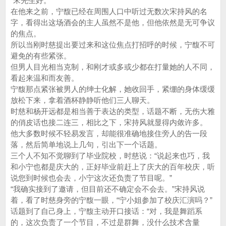
“宋先生好。”
在他来之前，宁馥已经在周围人口中听过无数次宋持风的名
字，看得出这场酒会的主人虽然不是他，但他依然是无可争议
的焦点。
所以当刚时慈提出要过来和这位焦点打招呼的时候，宁馥不可
避免的有些紧张。
但男人目光相当克制，和刚才或多或少都在打量她的人不同，
看起来温和而友善。
宁馥那点紧张被男人的绅士化解，她收回手，紧绷的身体缓缓
放松下来，拿着酒杯静静听他们三人聊天。
时慈和杨开远都是相当善于表达的类型，话题不断，无伤大雅
的俏皮话也接二连三，相比之下，宋持风就显得内敛许多。
他大多数时候不轻易发言，却能很准确地接住旁人的告一段
落，然后简单地说上几句，引出下一个话题。
三个人不知不觉聊到了毕业院校，时慈说：“说起来也巧，我
和小宁也都是庆大的，正好毕业前赶上了庆大的百年校庆，听
说您到时候也会去，小宁这次还负责了节目呢。”
“我确实接到了邀请，但目前还不确定会不会去。”宋持风说
着，看了时慈身旁的宁馥一眼，“宁小姐参加了校庆汇演吗？”
话题到了自己身上，宁馥主动开口接话：“对，我是舞蹈系
的，这次负责了一个节目，不过是群舞，没什么技术含量