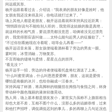
间远观其形。
杨开远跟着看过去，介绍说：“我表弟的朋友好像是姓时，他
女朋友我还没来得及问，你电话就打过来了。”
场上其他人都是老朋友，杨开远说着就和宋持风拉近距离：
“悄悄跟你说句不能给别人听的，我觉得这姑娘的脸是真绝，
就这样的长相气质，要说漂亮都没意思，咱俩谁没见过漂亮
的，我觉得那应该叫做……太特么能勾起男人的征服欲了。”
“不过你别看她现在冷着呢，咱等会儿再看——”
杨开远话音未落，那女孩便端着酒杯看了旁边的男友一眼。
霎时间，冰雪消融，万物复苏。
不言而喻的缱绻与柔情，星星点点的崇拜。
“看见没？”
杨开远手一招，旁边的侍者便端着托盘将红酒送了上来。
“什么叫蜜里调油，什么叫恩恩爱爱啊，朋友，这就是爱情，
哪怕是南极的冰川，也给你融成一汪春水。”
宋持风端了杯酒，将高脚杯的细腿捏在拇指与食指之间，杯身
带动杯中颜色瑰丽的液体轻微晃动。
熟人局，场上基本都是朋友发小，家世实力虽称不上旗鼓相当
却也大差不差，互相不图个什么，没那么多的谄媚恭维，过来
和他打声招呼，调侃调侃迟到的事儿，多的再聊上几句近况也