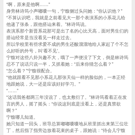
“啊，原来是他啊……”
身旁林诗筠小声嘟囔一句，宁馥侧过头问她：“你认识他？”
“不算认识吧，我就是之前看见大一那个表演系的小系花儿给
他递了张条，跟他搭讪来着。”林诗筠说。
表演系那个新晋系花那可是出了名的心比天高，面对男生们的
搭讪经常是当没看见一样走过去。
所以学校里有些求爱不成的男生还酸溜溜地给人家起了个不怎
么好听的外号，叫‘看不见’。
宁馥对这些八卦兴趣不大，哦了一声便没了下文，倒是林诗筠
忍不了说话只说一半，又抓着她：“后来你猜怎么着？”
“怎么着？”宁馥很配合。
“他就跟看不见那小系花儿那张天仙一样的脸似的，一本正经
地跟她说，大一还是应该好好学习。”
“……”
“这话我爸都两三年没说了，也太敷衍了。”林诗筠看着正在发
言的男人，摇了摇头：“你说这到底是没看上，还是真禁欲
啊？”
宁馥哪儿知道。
她只知道一回头，班导总算嘟嘟囔囔地从班里抓出来第三位壮
丁，然后指了指旁边放着花束的桌子，跟她说：“待会儿宁馥