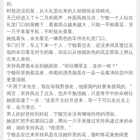
到。
时慈还没回复，从大礼堂出来的人却很快走得精光。
天已经进入了十二月的尾声，外面风相当凉，宁馥一个人站在
礼堂门口的屋檐下，看着雨点越来越大，只能一手抱着花，另
一只手拿着手机，不时低头查看。
她低着头，余光看见一辆黑色的车停在礼堂门口。
车门打开，车上下来一个人，宁馥看过去，还没来得及透过压
低的伞沿看见对方的脸，却足以从他烟灰色的高定西装上辨认
出来人身份。
宋持风撑着伞走到她面前，“你往哪里走，送你一程？”
宁馥怀里抱着花束，仰着的漂亮脸蛋在一朵一朵素净的花中间
更显清丽。
“不用了宋先生，我在等我男朋友，他跟我约好要来接我的。”
闻言，宋持风点了点头，也并不勉强她，只是将手中的伞柄往
她面前递了一步：“这里不太好开进来，等一下可以走出去上
车，会方便点。”
男人的好意恰到好处，宁馥完全没有继续拒绝的理由。
她连忙把手机塞回口袋，腾出一只手来接过宋持风递过来的伞
柄，就听宋持风说：“很漂亮。”
宁馥反应过来宋持风是在说她怀里的花，顿时将花束抱得更