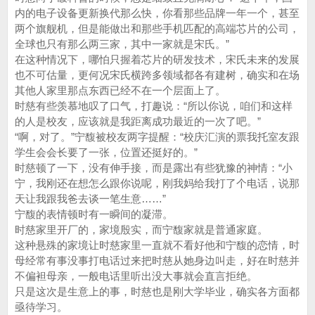
内的电子设备更新换代那么快，你看那些品牌一年一个，甚至
两个旗舰机，但是能做出和那些手机匹配的高端芯片的公司，
全球也只有那么两三家，其中一家就是宋氏。”
在这种情况下，哪怕只握着芯片的研发技术，宋氏未来的发展
也不可估量，更何况宋氏横跨多领域都各有建树，确实和在场
其他人家里那点东西已经不在一个层面上了。
时慈有些羡慕地叹了口气，打趣说：“所以你说，咱们和这样
的人是校友，应该就是我距离成功最近的一次了吧。”
“啊，对了。”宁馥被校友两字提醒：“校庆汇演的票我托室友跟
学生会会长要了一张，位置还挺好的。”
时慈顿了一下，没有伸手接，而是露出有些犹豫的神情：“小
宁，我刚还在想怎么跟你说呢，刚我妈给我打了个电话，说那
天让我跟我爸去谈一笔生意……”
宁馥的表情顿时有一瞬间的凝滞。
时慈家里开厂的，家境殷实，而宁馥家就是普通家庭。
这种悬殊的家境让时慈家里一直就不看好他和宁馥的恋情，时
母经常有事没事打电话过来把时慈从她身边叫走，好在时慈并
不偏袒母亲，一般电话里听出没大事就会直言拒绝。
只是这次是生意上的事，时慈也是刚大学毕业，确实各方面都
亟待学习。