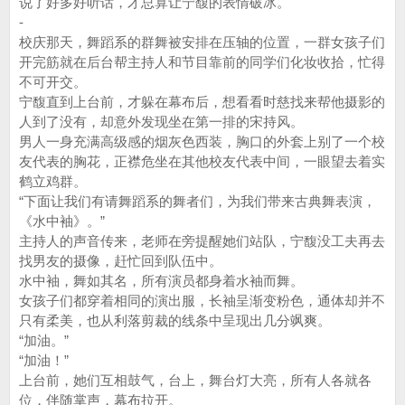
说了好多好听话，才总算让宁馥的表情破冰。
-
校庆那天，舞蹈系的群舞被安排在压轴的位置，一群女孩子们
开完筋就在后台帮主持人和节目靠前的同学们化妆收拾，忙得
不可开交。
宁馥直到上台前，才躲在幕布后，想看看时慈找来帮他摄影的
人到了没有，却意外发现坐在第一排的宋持风。
男人一身充满高级感的烟灰色西装，胸口的外套上别了一个校
友代表的胸花，正襟危坐在其他校友代表中间，一眼望去着实
鹤立鸡群。
“下面让我们有请舞蹈系的舞者们，为我们带来古典舞表演，
《水中袖》。”
主持人的声音传来，老师在旁提醒她们站队，宁馥没工夫再去
找男友的摄像，赶忙回到队伍中。
水中袖，舞如其名，所有演员都身着水袖而舞。
女孩子们都穿着相同的演出服，长袖呈渐变粉色，通体却并不
只有柔美，也从利落剪裁的线条中呈现出几分飒爽。
“加油。”
“加油！”
上台前，她们互相鼓气，台上，舞台灯大亮，所有人各就各
位，伴随掌声，幕布拉开。