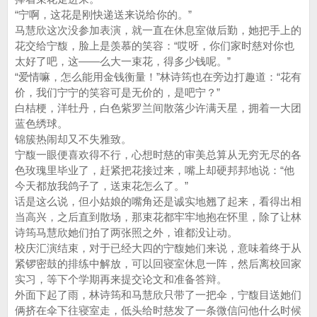
“宁啊，这花是刚快递送来说给你的。”
马慧欣这次没参加表演，就一直在休息室做后勤，她把手上的
花交给宁馥，脸上是羡慕的笑容：“哎呀，你们家时慈对你也
太好了吧，这——么大一束花，得多少钱呢。”
“爱情嘛，怎么能用金钱衡量！”林诗筠也在旁边打趣道：“花有
价，我们宁宁的笑容可是无价的，是吧宁？”
白桔梗，洋牡丹，白色紫罗兰间散落少许满天星，拥着一大团
蓝色绣球。
锦簇热闹却又不失雅致。
宁馥一眼便喜欢得不行，心想时慈的审美总算从无穷无尽的各
色玫瑰里毕业了，赶紧把花接过来，嘴上却硬邦邦地说：“他
今天都放我鸽子了，送束花怎么了。”
话是这么说，但小姑娘的嘴角还是诚实地翘了起来，看得出相
当高兴，之后直到散场，那束花都牢牢地抱在怀里，除了让林
诗筠马慧欣她们拍了两张照之外，谁都没让动。
校庆汇演结束，对于已经大四的宁馥她们来说，意味着终于从
紧锣密鼓的排练中解放，可以回寝室休息一阵，然后离校回家
实习，等下个学期再来提交论文和准备答辩。
外面下起了雨，林诗筠和马慧欣只带了一把伞，宁馥目送她们
俩挤在伞下往寝室走，低头给时慈发了一条微信问他什么时候