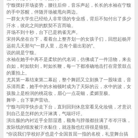
宁馥摆好开场姿势，腰往后仰，音乐声起，长长的水袖在宁馥
的手中苏醒，伴随开场被甩向两边。
一群女大学生已经给人非常强的专业感，背后不知付出了多少
汗水，彼此之间的默契不言而喻。
开场不到十秒，台下已是鸦雀无声。
宋持风坐在台下，看着台上整齐划一的女孩子们，回想起杨开
远前几天那句“一群人里，总有个最出彩的”。
说的就是宁馥。
水袖在她手中再不是柔软的代名词，仿佛成了一件活物，来去
自如，时如软剑，时如长鞭，每一下都准确地击打在背景鼓点
的重拍上。
尤其第一幕结束第二幕起，整个舞蹈又立刻换了一股味道，音
乐清而柔，她手中的水袖顿时成为了天际的云，水中的波，女
孩脸上是粉润的桃花妆，眉心一点花钿，柔媚至极。
舞毕，台下掌声雷动。
宁馥与同学快步走下台，直到回到休息室看见化妆镜，才意识
到自己是怎样的大汗淋漓，气喘吁吁。
演出服的内衬近乎全部湿透，额角与脖颈都挂满了岑岑汗珠，
发际线的细发被汗水黏住，就连脸也红得很是狼狈。
“你说我们学校好歹也是个全国首屈一指的名校，礼堂舞台搞