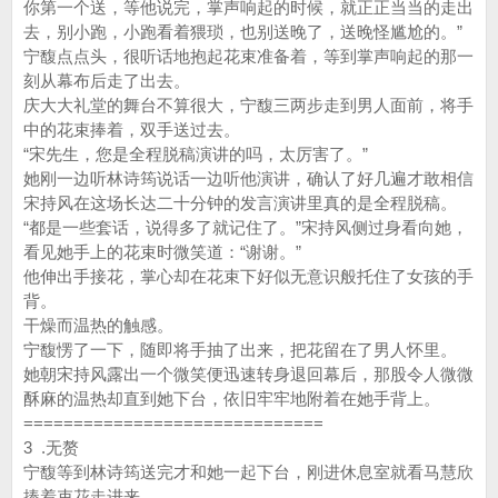
你第一个送，等他说完，掌声响起的时候，就正正当当的走出
去，别小跑，小跑看着猥琐，也别送晚了，送晚怪尴尬的。”
宁馥点点头，很听话地抱起花束准备着，等到掌声响起的那一
刻从幕布后走了出去。
庆大大礼堂的舞台不算很大，宁馥三两步走到男人面前，将手
中的花束捧着，双手送过去。
“宋先生，您是全程脱稿演讲的吗，太厉害了。”
她刚一边听林诗筠说话一边听他演讲，确认了好几遍才敢相信
宋持风在这场长达二十分钟的发言演讲里真的是全程脱稿。
“都是一些套话，说得多了就记住了。”宋持风侧过身看向她，
看见她手上的花束时微笑道：“谢谢。”
他伸出手接花，掌心却在花束下好似无意识般托住了女孩的手
背。
干燥而温热的触感。
宁馥愣了一下，随即将手抽了出来，把花留在了男人怀里。
她朝宋持风露出一个微笑便迅速转身退回幕后，那股令人微微
酥麻的温热却直到她下台，依旧牢牢地附着在她手背上。
==============================
3 .无赘
宁馥等到林诗筠送完才和她一起下台，刚进休息室就看马慧欣
捧着束花走进来。