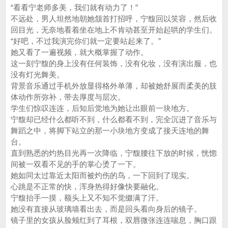
“看看宁老师多美，我们就有动力了！”
不远处，男人坦然地朝她颔首打招呼，宁馥回以笑容，然后收
回目光，无奈地看着坐在地上不肯动甚至开始起哄的学生们。
“好吧，不过我演完你们就一定要站起来了。”
她又看了一遍视频，就大概掌握了动作。
这一刻宁馥的身上没有任何装饰，没有化妆，没有演出服，也
没有灯光舞美。
背景音乐通过手机外放显得格外单薄，却被她舒展而柔美的肢
体动作所弥补，带去厚度与层次。
学生们惊叹连连，后知后觉地为她让出眼前一块地方。
宁馥却已经什么都听不到，什么都看不到，完全沉进了音乐与
舞蹈之中，将脚下站立的那一小块地方变成了接天连地的舞
台。
直到熟悉的灼热目光再一次降临，宁馥腰往下放的时候，恍惚
间被一双看不见的手的掌心烫了一下。
她如同太过靠近太阳而被灼伤的鸟，一下回到了现实。
心跳是不正常的快，浑身热得好像快要融化。
宁馥抬手一摸，额头上又不知不觉缀满了汗。
她没有直接从玻璃墙看出去，而是回头看向身后的镜子。
镜子里的女孩从脸颊红到了耳根，双唇微张连连喘息，胸口跟