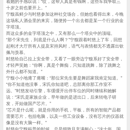
着她的手感叹说：“哎，这帮人真是有钱啊，这些车我争取三
十岁之前也要开上。”
宁馥虽鲜少与时慈参加这种社交场合，但她也看得出来，今晚
这场私人酒会里的来宾，随便拎一个出去都是某一个行业的金
字塔顶。
而这众多的金字塔顶之中，又有那么一个塔尖中的顶端。
“那个宋先生，到底是什么人啊？”宁馥跟着时慈上了车，回想
起刚才大厅所有人提及宋持风时，语气与表情都无不透露出钦
佩与羡慕。
时慈给自己拉上安全带，又看了一眼旁边宁馥系好了安全带，
才轻声笑她：“你啊，真是个舞痴，只知道跳舞，除了跳舞之
外什么都不知道。”
宁馥小小地瘪了瘪嘴：“那位宋先生要是舞蹈家我肯定知道。”
“你不知道他没事，宋氏你知道吧，总部离你那工作室不
远。”时慈发动引擎，车缓缓开出停车位的同时继续和她解
说：“宋氏是家族企业，早年做的是进出口，后来转电子研
发，开始做国产芯片。”
“芯片是什么呢，就是你用的手机，平板，所有的智能产品都
需要芯片，包括电脑，以及一些工业设备，没有芯片的仪器就
像是没有大脑一样。”
时慈向宁馥科普的时候，总是细致且充满耐心：“这十年，国