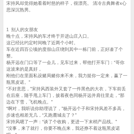
宋持风却觉得她看着时慈的样子，很漂亮。 清冷古典舞者x心
思深沉熟男。
1 别人的女朋友
晚十点，宋持风的车才终于开进山庄入口。
这已经比约定时间晚了近两个小时。
车在近四百公顷的度假山庄绕到其中一栋门前，正好凑了个
整。
杨开远在门口等了一会儿，见车过来，帮他打开车门：“哥你
这波来的是真好，
刚他们在里面私设赌局赌你来不来，我力挺你一定来，赢了一
瓶黑皮诺。”
“不好意思，”宋持风西装外又套了一件黑色的大衣，下车前丢
在后座，随手甩上车门，披着夜色同杨开远并肩往里走，“那
边在下雪，飞机晚点。”
“啊对，我听说你助理说了，”杨开远个子和宋持风差不多高，
步速也相差无几，“又跑麓城去了？”
宋持风嗯了一声：“谈了个收购，更进一下末梢产品线。”
“没事，来了就行，你要不晚点来，我还挣不着这瓶黑皮诺