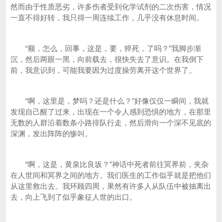
然而由于性质恶劣，许多伤者受到化学试剂的二次伤害，情况
一直不得好转，我只得一周连续工作，几乎没有休息时间。
“额，怎么，回事，这是，要，猝死，了吗？”我脚步渐
沉，然后两眼一黑，向前载去，很快失去了意识。在我倒下
前，我意识到，可能我要因为过度操劳离开这个世界了。
“啊，这里是，梦吗？还是什么？”好像仅仅一瞬间，我就
发现自己醒了过来，出现在一个令人感到恐惧的地方，在那里
无数的人群沿着数条小路排队行走，然后滑向一个深不见底的
深渊，发出阵阵的惨叫。
“啊，这是，黄泉比良坂？”神话中死者前往冥界前，夹杂
在人世间和冥界之间的地方。我们医生的工作似乎就是把他们
从这里救出去。我环顾四周，果然有许多人从队伍中被抽离出
去，向上飞到了似乎象征人世的出口。