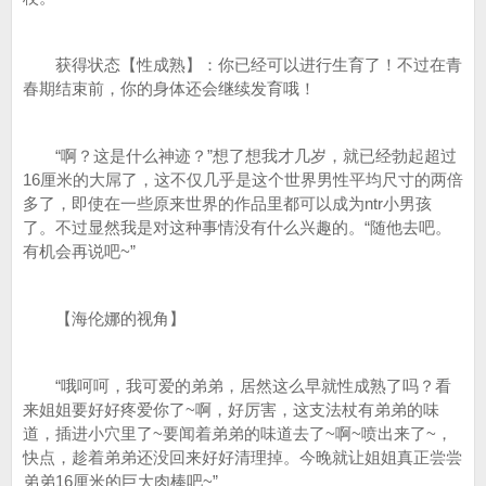
获得状态【性成熟】：你已经可以进行生育了！不过在青
春期结束前，你的身体还会继续发育哦！
“啊？这是什么神迹？”想了想我才几岁，就已经勃起超过
16厘米的大屌了，这不仅几乎是这个世界男性平均尺寸的两倍
多了，即使在一些原来世界的作品里都可以成为ntr小男孩
了。不过显然我是对这种事情没有什么兴趣的。“随他去吧。
有机会再说吧~”
【海伦娜的视角】
“哦呵呵，我可爱的弟弟，居然这么早就性成熟了吗？看
来姐姐要好好疼爱你了~啊，好厉害，这支法杖有弟弟的味
道，插进小穴里了~要闻着弟弟的味道去了~啊~喷出来了~，
快点，趁着弟弟还没回来好好清理掉。今晚就让姐姐真正尝尝
弟弟16厘米的巨大肉棒吧~”