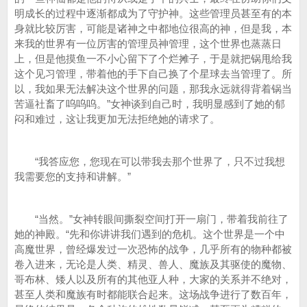
明成长的过程中逐渐都成为了守护神。这些管理员甚至有的本
身就比较厉害，可能是诸神之中都地位很高的神，但是我，本
来我的世界有一位厉害的管理员神管理，这个世界也蒸蒸日
上，但是他摸鱼一不小心留下了个烂摊子，于是就把锅甩给我
这个见习管理，带着他的手下自己换了个星球去当管理了。所
以，我如果无法解决这个世界的问题，那我永远就得背着锅当
苦逼社畜了呜呜呜。”女神谈到自己时，我明显感到了她的郁
闷和难过，这让我更加无法拒绝她的请求了。
“我答应您，您现在可以带我去那个世界了，只不过我想
我需要您的支持和讲解。”
“当然。”女神转眼间撕裂空间打开一扇门，带着我前往了
她的神殿。“先和你讲讲我们遇到的危机。这个世界是一个中
高魔世界，曾经爆发过一次恐怖的战争，几乎所有的物种都被
卷入进来，无论是人类、精灵、兽人、魔族及其驱使的魔物、
哥布林、矮人以及所有的其他亚人种，大家的关系并不绝对，
甚至人类和魔族有时都能联合起来。这场战争进行了数百年，