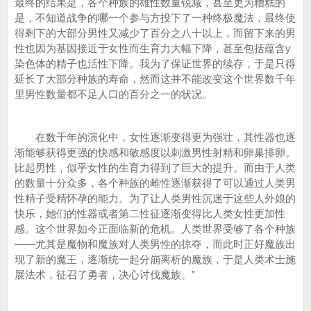
最终的结果是，各个种族的雄性数量锐减，甚至更为糟糕的
是，不知道战争的哪一个参与方投下了一种终极魔法，最终使
得剩下的大部分男性又减少了百分之八十以上，而留下来的男
性也因为基因接近于女性而生育力大幅下降，甚至包括蕴含y
染色体的精子也活性下降。我为了保证世界的续存，于是只得
延长了大部分种族的寿命，然而这并不能改变这个世界数千年
里男性数量都不足人口的百分之一的状况。
在数千年的演化中，女性逐渐变得更为强壮，其性器也逐
渐能够获得更强的快感和敏感度以刺激男性射精和卵巢排卵。
比起男性，似乎女性的生育力得到了巨大的提升。而由于人类
的数量十分众多，各个种族的雌性逐渐获得了可以通过人类男
性精子受精怀孕的能力。为了让人类男性沉迷于这些人外娘的
快乐，她们的性器或者第二性征逐渐变得比人类女性更加性
感。这个世界如今正面临新的危机。人类世界受够了各个种族
——尤其是魔物和魔族对人类男性的掠夺，而此时正好魔族出
现了新的魔王，逐渐统一起分崩离析的魔族，于是人类术士施
展法术，征召了勇者，决心讨伐魔族。”