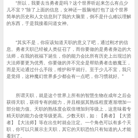
“所以，我要去当勇者是吗？这个世界听起来怎么有点少
儿不宜？”除了上面的信息，女神还一股脑地打包了这个世界
简单的历史和人文信息到了我的大脑里，倒不是什么难以理解
的东西，于是我接着问道女神。
“其实不是，你应该知道天职的意义了吧，通过刚才的信
息。勇者天职已经被人类征召了，而你要做的是勇者身边的大
法师，在我的祝福下诞生，你的能力会比所有历史上出现过的
大法师要更为优秀。你要做的并不完全是帮助勇者击败魔王，
而是无论通过什么手段，维护和平就行。至于少儿不宜，我只
是觉得，这种魔幻世界多少都会有一点吧，你习惯就好。”
所谓天职，就是这个世界上所有的智慧生物在成年之后会
获得天职，获得专有的能力，并且根据其熟练程度逐渐增加一
部分能力值。天职的熟练度会双倍增加到等级上，这意味着专
精天职的能力会使等级更高。少数天职，如：【勇者】【大贤
者】【大法师】等在出生时就会注定。一个角色可以有多个天
职，你可以只展示主天职，其它的天职恐怕只有知道的人才能
看到了。