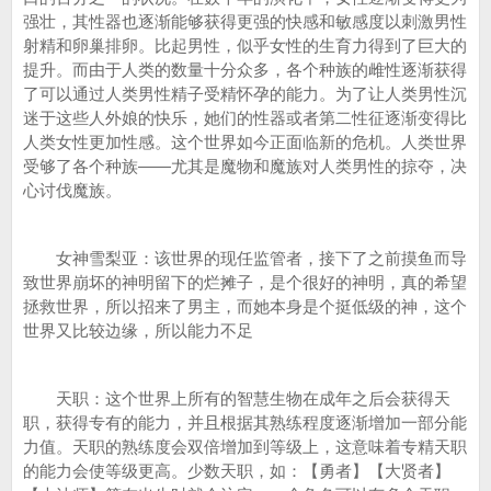
强壮，其性器也逐渐能够获得更强的快感和敏感度以刺激男性
射精和卵巢排卵。比起男性，似乎女性的生育力得到了巨大的
提升。而由于人类的数量十分众多，各个种族的雌性逐渐获得
了可以通过人类男性精子受精怀孕的能力。为了让人类男性沉
迷于这些人外娘的快乐，她们的性器或者第二性征逐渐变得比
人类女性更加性感。这个世界如今正面临新的危机。人类世界
受够了各个种族——尤其是魔物和魔族对人类男性的掠夺，决
心讨伐魔族。
女神雪梨亚：该世界的现任监管者，接下了之前摸鱼而导
致世界崩坏的神明留下的烂摊子，是个很好的神明，真的希望
拯救世界，所以招来了男主，而她本身是个挺低级的神，这个
世界又比较边缘，所以能力不足
天职：这个世界上所有的智慧生物在成年之后会获得天
职，获得专有的能力，并且根据其熟练程度逐渐增加一部分能
力值。天职的熟练度会双倍增加到等级上，这意味着专精天职
的能力会使等级更高。少数天职，如：【勇者】【大贤者】