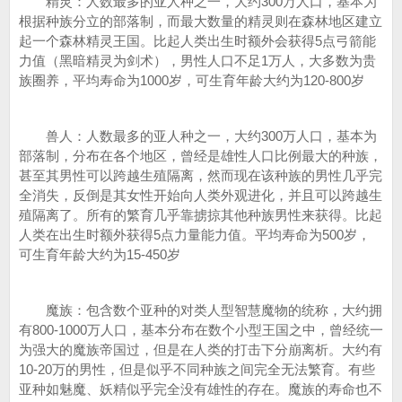
精灵：人数最多的亚人种之一，大约300万人口，基本为
根据种族分立的部落制，而最大数量的精灵则在森林地区建立
起一个森林精灵王国。比起人类出生时额外会获得5点弓箭能
力值（黑暗精灵为剑术），男性人口不足1万人，大多数为贵
族圈养，平均寿命为1000岁，可生育年龄大约为120-800岁
兽人：人数最多的亚人种之一，大约300万人口，基本为
部落制，分布在各个地区，曾经是雄性人口比例最大的种族，
甚至其男性可以跨越生殖隔离，然而现在该种族的男性几乎完
全消失，反倒是其女性开始向人类外观进化，并且可以跨越生
殖隔离了。所有的繁育几乎靠掳掠其他种族男性来获得。比起
人类在出生时额外获得5点力量能力值。平均寿命为500岁，
可生育年龄大约为15-450岁
魔族：包含数个亚种的对类人型智慧魔物的统称，大约拥
有800-1000万人口，基本分布在数个小型王国之中，曾经统一
为强大的魔族帝国过，但是在人类的打击下分崩离析。大约有
10-20万的男性，但是似乎不同种族之间完全无法繁育。有些
亚种如魅魔、妖精似乎完全没有雄性的存在。魔族的寿命也不