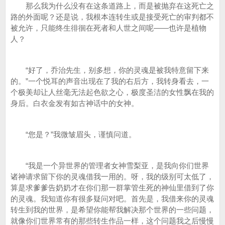
那么我为什么没有在这条道路上，而是被抛弃在这死亡之
路的外面呢？还是说，我根本连转生或是接受死亡的审判都不
被允许，只能终生徘徊在死者和人世之间呢——也许是植物
人？
“好了，乔治先生，别多想，你的灵魂是被我特意留下来
的。”一个悦耳的声音出现在了我的右后方，我转身看去，一
个极美却让人丝毫无法起色欲之心，极度圣洁的女性飘在我的
身后。白衣金发有如古神话中的女神。
“您是？”我微皱眉头，谨慎问道。
“我是一个异世界的管理者女神雪梨亚，是我向你们世界
诸神请求留下你的灵魂借我一用的。呀，我的级别可太低了，
算是求爹爹告奶奶才在你们那一群掌管生死的神仙里借到了你
的灵魂。我知道你有很多疑问对吧。首先是，我借来你的灵魂
转生到我的世界，是希望你能帮我解决那个世界的一些问题，
就像你们世界常有的那些转生作品一样，这个问题我之后慢慢