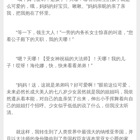
么可爱的，哦，妈妈的好宝贝。啾啾。”妈妈亲昵的亲了亲
我，把我抱在了怀里。
“等一下，领主大人！”一旁的内务长女士惊喜的叫道，“您
看公子殿下的天职，我的天哪！”
“嗯？天哪！【受女神祝福的大法师】！天哪！我的儿
子！哎呀！海伦娜，快，快来看看弟弟！”
“妈妈！这，这就是弟弟吗？好可爱啊！”眼前这位可爱，
未来必然长成大美人的七八岁少女居然就是我的姐姐吗，我依
然遵从着本能，对自己的血亲笑了出来，伸出小手挥舞着向自
己的姐姐打个招呼。少女似乎低低的说了什么，但我没太听
清。
就这样，我转生到了人类世界中最强大的纳维亚帝国，并
且以大法师的身份降临到了帝国权臣亥该布里亚女公爵的家