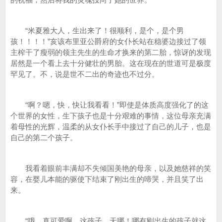
“米夏雅大人，生出来了！很顺利，是个，是个男
孩！！！！”亥该布里亚公爵府的女仆长站在稳婆边接过了领
主榨干了瘦弱的领主先生的生命才换来的第二胎，惊讶的发现
居然是一个看上去十分健壮的男胎。这在现在的世道可是极度
罕见了。不，说是世不二出的奇迹也不过分。
“啊？嗯，快，快让我看看！”即使是体质高度强化了的这
个世界的女性，生下孩子也是十分艰难的事情，这位母亲充满
着母性的光辉，温柔的从女仆长手中接过了自己的儿子，也是
自己的第二个孩子。
我看着眼前丰满却不失倾国美艳的母亲，以及她慈祥的笑
容，在婴儿本能的驱使下结束了刚出生的啼哭，并且笑了出
来。
“哦，真可爱啊，这孩子，天哪！哪有刚出生的孩子就这