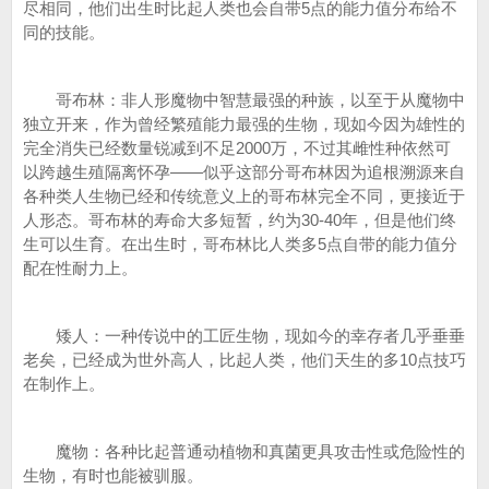
尽相同，他们出生时比起人类也会自带5点的能力值分布给不
同的技能。
哥布林：非人形魔物中智慧最强的种族，以至于从魔物中
独立开来，作为曾经繁殖能力最强的生物，现如今因为雄性的
完全消失已经数量锐减到不足2000万，不过其雌性种依然可
以跨越生殖隔离怀孕——似乎这部分哥布林因为追根溯源来自
各种类人生物已经和传统意义上的哥布林完全不同，更接近于
人形态。哥布林的寿命大多短暂，约为30-40年，但是他们终
生可以生育。在出生时，哥布林比人类多5点自带的能力值分
配在性耐力上。
矮人：一种传说中的工匠生物，现如今的幸存者几乎垂垂
老矣，已经成为世外高人，比起人类，他们天生的多10点技巧
在制作上。
魔物：各种比起普通动植物和真菌更具攻击性或危险性的
生物，有时也能被驯服。