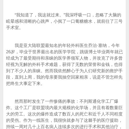
“我知道了，我这就过来。”我深呼吸一口，忽略了大脑的
眩晕感和清晰的心跳声，小抿了一口葡糖糖水，就前往了三号
手术室。
我是亚大陆联盟最知名的年轻外科医生乔治·塞纳，今年
26岁，毕业于世界最出名的医学学院，跳级博士毕业两年就已
经成为了最受期待和亲睐的医学界领军人物，并攻克了许多曾
经视为无解的外科手术难题，获得了无数的荣誉和金钱，也得
到了不少人的亲睐。然而我依然醉心于为人们研究新的救护手
段，直到上周，我的母亲要我抽空回家相亲，说是不管怎样先
把终生大事定下来。
然而那时发生了一件惨痛的事故：不列斯通化学工厂爆
炸。这个工厂是联盟境内最大规模的化学场，并且有着数量巨
大的劳工。这次的爆炸造成了数百人的死亡和近千人不同程度
的受伤。作为一线医生，我很快就参与了这棘手的医疗援助，
持续一周对几十上百名病人连续多次的进行手术和其他治疗，