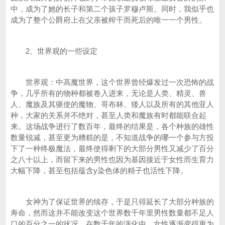
中，成为了她的长子和第二个孩子罗穆卢斯。同时，我似乎也
成为了整个公爵府上在父亲被榨干而死后的唯一一个男性。
2、世界观的一些设定
世界观：中高魔世界，这个世界曾经爆发过一次恐怖的战
争，几乎所有的物种都被卷入进来，无论是人类、精灵、兽
人、魔族及其驱使的魔物、哥布林、矮人以及所有的其他亚人
种，大家的关系并不绝对，甚至人类和魔族有时都能联合起
来。这场战争进行了数百年，最终的结果是，各个种族的雄性
数量锐减，甚至更为糟糕的是，不知道战争的哪一个参与方投
下了一种终极魔法，最终使得剩下的大部分男性又减少了百分
之八十以上，而留下来的男性也因为基因接近于女性而生育力
大幅下降，甚至包括蕴含y染色体的精子也活性下降。
女神为了保证世界的续存，于是只得延长了大部分种族的
寿命，然而这并不能改变这个世界数千年里男性数量都不足人
口的百分之一的状况。在数千年的演化中，女性逐渐变得更为