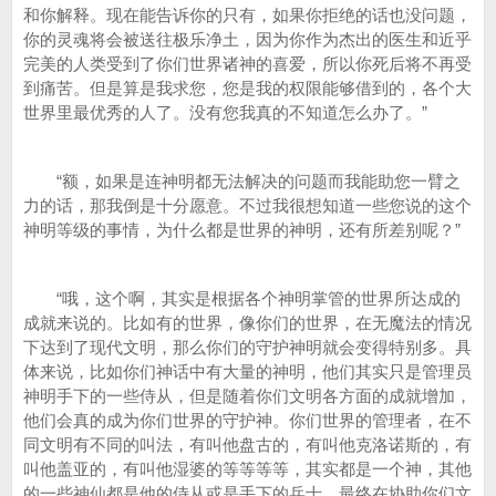
和你解释。现在能告诉你的只有，如果你拒绝的话也没问题，
你的灵魂将会被送往极乐净土，因为你作为杰出的医生和近乎
完美的人类受到了你们世界诸神的喜爱，所以你死后将不再受
到痛苦。但是算是我求您，您是我的权限能够借到的，各个大
世界里最优秀的人了。没有您我真的不知道怎么办了。”
“额，如果是连神明都无法解决的问题而我能助您一臂之
力的话，那我倒是十分愿意。不过我很想知道一些您说的这个
神明等级的事情，为什么都是世界的神明，还有所差别呢？”
“哦，这个啊，其实是根据各个神明掌管的世界所达成的
成就来说的。比如有的世界，像你们的世界，在无魔法的情况
下达到了现代文明，那么你们的守护神明就会变得特别多。具
体来说，比如你们神话中有大量的神明，他们其实只是管理员
神明手下的一些侍从，但是随着你们文明各方面的成就增加，
他们会真的成为你们世界的守护神。你们世界的管理者，在不
同文明有不同的叫法，有叫他盘古的，有叫他克洛诺斯的，有
叫他盖亚的，有叫他湿婆的等等等等，其实都是一个神，其他
的一些神仙都是他的侍从或是手下的兵士，最终在协助你们文