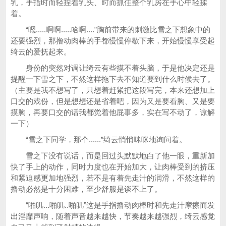
乳，手指时而轻捏着乳头、时而抓住整个乳房在手心中轻揉
着。
“嗯.....啊啊.....哈啊....”胸前带来的刺激比雪之下想象中的
还要强烈，那撸动肉棒的手都慢慢停歇下来，开始慢慢享受起
绮云的爱抚起来。
身份的突然对调让绮云有些摸不着头脑，于是他决定还是
提醒一下雪之下，不然这样拖下去不知道要到什么时候去了。
（主要是我不想写了，只想着赶紧把这段写完，本来还想加上
口交的戏份，但是想想还是省着吧，因为又是要看胸、又是要
摸胸，再要口交的话我都觉着他屁事多，实在写不动了，谅解
一下）
“雪之下同学，那个......”绮云悄悄咪咪地询问着。
雪之下没有说话，而是回过头默默地白了他一眼，重新加
快了手上的动作，同时力度也在开始加大，让肉棒受到的挤压
和紧迫感更加地强烈，若不是有着先走汁的润滑，不然这样的
撸动必然是十分困难，至少舒服是谈不上了。
“啪叽...啪叽..啪叽”这是手指撸动肉棒时和先走汁摩擦而发
出淫靡声响，随着声音越来越快，节奏越来越强烈，绮云感觉