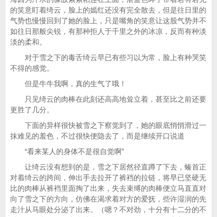
的笑意盯着绮云，脸上的嫣红还没有完全散去，但是往日里的
气势也慢慢回到了她的脸上，只是嘴角的笑意让这股气势并不
如往日那般尖锐，有那种拒人于千里之外的冰凉，反而有种淡
淡的柔和。
对于雪之下的毒舌绮云早已有些习以为常，脸上有种哭笑
不得的感觉。
但是牛牛我啊，真的生气了哦！
只见绮云的肉棒在此刻还高高地耸立着，甚至比之前还要
更胜了几分。
下面的异样很快被雪之下察觉到了，她的眼底悄悄滑过一
抹难见的羞色，不过很快便隐去了，而是继续开口说道
“看来某人的身体不是很自觉啊”
让绮云没有想到的是，雪之下居然径直蹲了下去，螓首正
对着绮云的跨间，伸出手去拉开了裤裆的拉链，将早已坚硬无
比的肉棒从裤裆里面掏了出来，失去束缚的肉棒便立马直直对
向了雪之下的方向，仿佛在渴求着对方的爱抚，些许湿润的先
走汁从马眼处分泌了出来。（嗯？不对劲，十分有十二分的不