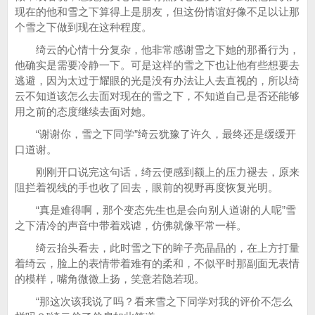
现在的他和雪之下算得上是朋友，但这份情谊好像不足以让那
个雪之下做到现在这种程度。
绮云的心情十分复杂，他非常感谢雪之下她的那番行为，
他确实是需要冷静一下。可是这样的雪之下也让他有些想要去
逃避，因为太过于耀眼的光是没有办法让人去直视的，所以绮
云不知道该怎么去面对现在的雪之下，不知道自己是否还能够
用之前的态度继续去面对她。
“谢谢你，雪之下同学”绮云犹豫了许久，最终还是缓缓开
口道谢。
刚刚开口说完这句话，绮云便感到额上的压力褪去，原来
阻拦着视线的手也收了回去，眼前的视野再度恢复光明。
“真是难得啊，那个变态先生也是会向别人道谢的人呢”雪
之下清冷的声音中带着戏谑，仿佛就像平常一样。
绮云抬头看去，此时雪之下的眸子亮晶晶的，在上方打量
着绮云，脸上的表情带着难有的柔和，不似平时那副面无表情
的模样，嘴角微微上扬，笑意若隐若现。
“那这次该我说了吗？看来雪之下同学对我的评价不怎么