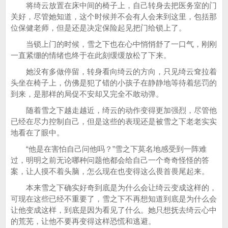
将绮云放置在床中间的椅子上，自己转身去把医务室的门
关好，尽管她知道，这个时候并不会有人会来到这里，包括那
位保健老师，但是还是决定保险起见把门给锁上了。
当锁上门的时候，雪之下也在心中悄悄舒了一口气，刚刚
一直紧绷的情绪也终于在此刻缓缓放松了下来。
她没有多做停留，转身看向绮云的方向，只见绮云耷拉着
头坐在椅子上，仿佛是犯了错的小孩子在静静地等待着惩罚的
到来，是那样的局促不安却又完全不敢动弹。
随着雪之下越走越近，绮云的动作变得更加强烈，尽管他
已经在尽力控制自己，但是这些的表现还是被雪之下老老实实
地看在了眼中。
“他是在害怕自己问他吗？”雪之下莫名地感受到一阵难
过，明明之前无论哪种问题他都会给自己一个奇奇怪怪的答
案，让人摸不着头脑，怎么现在也变得这么畏首畏尾起来。
本来雪之下确实好奇到底是为什么会让绮云变成这样的，
可现在这些已经不重要了，雪之下不再想知道到底是为什么会
让他变成这样，到底是因为看见了什么。她只想抚去绮云心中
的荒芜，让他不要再变得这样恐慌和逃避。