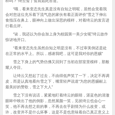
样吗？”绮云耸了耸肩如此答道。
“哦，看来变态先生真是没有自知之明呢，居然会觉着我
会对您这位充斥着下流气息的家伙有着正面评价”雪之下伸出
食指压在鼻上，眼神向上做出深思的模样，对着绮云的发言进
行着点评。
“诶，我还以为你会加上身为校园第一美少女呢”绮云故作
惊讶地开口。
“看来变态先生虽然自知之明是没有，不过审美倒还是处
在正常的水平上。所以，感谢我吧，这可是我对你的恩赐”
雪之下身上的气势仿佛又回到了当初在部室里模样，那般
耀人夺目。
让绮云又想起了过去，不由得低声笑了一下，决定不再调
皮，而是认真地看向雪之下，嘴里轻声说道“为您的恩赐献上
最美好的赞歌，雪之下大人”
雪之下没有说话，紧紧地盯着绮云的眼睛，湛蓝色的清澈
眼眸中映出了他的倒影，忽然展颜一笑，见状绮云也会心一
笑，他不再去想之前的事，不再去在乎剧情为什么改变，或
许，改变并不是什么坏事，这是不是也意味着自己真正意义上