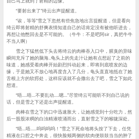
自己马上就到了射精的边缘。
“要射出来了”绮云出声提醒道。
“诶，等等”雪之下忽然有些焦急地出言提醒道，但是看向
绮云即将射精的舒爽表情知道自己的话肯定没有被他听进去，
再想让他憋回去是不可能的。（牛牛：不是吧阿sir，真把牛牛
不当人啊）
雪之下猛然低下头去将绮云的肉棒吞入口中，腥臭的异味
瞬间充斥了她的脑海..龟头上的先走汁让她有点想起了之前的
味道，她感受着肉棒开始剧烈抖动起来，即将到底喷发的边
缘，于是她又不放心地再度含入了几分，龟头直直地抵在了她
舌根上方的软腭处，这样应该就不会撒出去了吧，雪之下如此
想道。
“唔....唔...不要乱动....嗯...”尽管绮云可能听不到自己说的
话，但是雪之下还是出声提醒道。
肉棒在雪之下的口中迅速胀大，让她感觉到十分吃力，然
后一股股浓稠的白浊精液喷涌而出，直射雪之下的喉咙深处。
“唔...唔.....呜呜呜呜！”雪之下死命地将头按了下去，任凭
精液在口腔之中奔走，很快脸颊两侧的软肉便鼓鼓当当的肿了