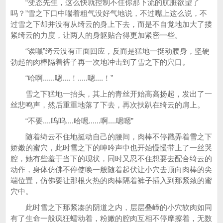
“变态先生，这么快就控制不住你那下流的肮脏欲望了
吗？”雪之下口中喘着粗气没好气地说，不过嘴上这么说，不
过雪之下却并没有从绮云的身上下去，而是不自觉地加大了搂
紧绮云的力度，让两人的身躯贴合得更加紧密一些。
“诶嘿”绮云没有正面回应，反而是猛地一挺动腰身，坚硬
勃起的肉棒隔着裤子再一次地冲击到了雪之下的穴口。
“哈啊......嗯....！.....嗯....！”
雪之下猛地一抬头，其上的青丝开始高高扬起，发出了一
丝悲鸣声，然后重重地落了下去，再次扶趴在绮云的肩上。
“不要....呜呜....哈嗯......啊....嗯嗯”
随着绮云不住地挺动自己的腰间，肉棒不停戳弄着雪之下
娇嫩的蜜穴，此时雪之下的呻吟声中也开始慢慢带上了一丝哭
腔，她有些羞于当下的现状，同时又忍不住想要去配合绮云的
动作，身体仿佛不停使唤一般随着起伏让小穴去顶向肉棒的尖
端位置，仿佛要让那根火热的肉棒隔着裤子插入到那紧致的蜜
穴中。
此时雪之下那紧凑的阴道之内，层层叠嶂的小穴软肉如同
有了生命一般疯狂蠕动着，粉嫩的腔肉互相不停摩擦着，无数