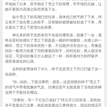
早地抽了出来，双手抱住了雪之下的美臀，牢牢地托住她，让
她不要因为高潮之际而滑落下去。
如今雪之下的高潮已经结束，身体也已然平静了下来，绮
云拿开了放在臀上的双手，百褶裙的裙摆被轻轻放了下来，再
次遮住了雪之下那雪白的美臀。
伸出来的双手忽然有些不知道往哪里放，犹豫了一会，最
终还是轻轻搂住了雪之下那盈盈一握的纤细腰肢，在搂上的一
瞬间，雪之下的身体突然一紧，不过她并没有说什么，而像是
回应一般用力收紧了同样搂着的双手，此时此刻，两人都没有
说话，可是却好像又什么都说了一样，聆听着对方的呼吸声，
感受着彼此的心跳。
这样的姿势保持了许久，终于还是雪之下开口打破了这一
份寂静。
“你...你的....下面没事吧，感觉....还是很硬的样子”雪之下
的语气中带着犹豫的气息，仿佛还是不太能直接了当地把肉棒
这两个字眼挂在嘴边。
“没事的，等一下它自己就好了”绮云开口回答道，虽然他
并不觉着自己没事，相反他觉着自己事情很大，现在的情况不