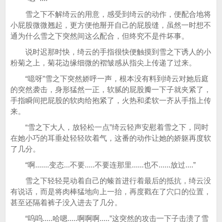
雪之下不解绮云的用意，感受到绮云的动作，便配合地将
小屁股微微翘起，更方便他掰开自己的屁股缝，虽然一时想不
通为什么雪之下突然间这么配合，但终究不是件坏事。
说时迟那时快，绮云的手指很快便触摸到雪之下诱人的小
粉菊之上，菊花边缘细微的褶皱感从指尖上传递了过来。
“噫呀”雪之下突然娇呼一声，根本没有料到绮云对她后庭
的突然袭击，身形猛然一正，软腻的屁股瓣一下子就夹紧了，
手指瞬间把屁股的软肉给抱紧了，火热和柔软一齐从手指上传
来。
“雪之下大人，放轻松一点”绮云轻声安慰着雪之下，同时
在她小巧的耳垂处轻轻吹着气，这番的动作让她的娇躯再度软
了几分。
“啊.......变态...不要.....不要连那里......也不......放过....”
雪之下轻轻晃动着自己的螓首进行着最后的抵抗，绮云没
有说话，而是将肉棒猛地向上一抬，再度戳在了穴口的位置，
甚至还隔着裤子没入进去了几分。
“呜呜.....哈嗯.....啊啊啊.....”这突然的攻击一下子击溃了雪