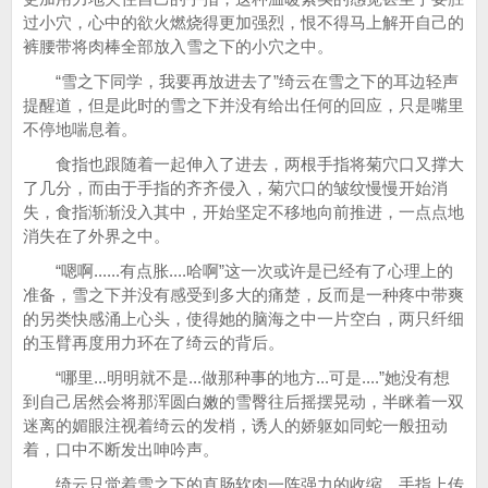
过小穴，心中的欲火燃烧得更加强烈，恨不得马上解开自己的
裤腰带将肉棒全部放入雪之下的小穴之中。
“雪之下同学，我要再放进去了”绮云在雪之下的耳边轻声
提醒道，但是此时的雪之下并没有给出任何的回应，只是嘴里
不停地喘息着。
食指也跟随着一起伸入了进去，两根手指将菊穴口又撑大
了几分，而由于手指的齐齐侵入，菊穴口的皱纹慢慢开始消
失，食指渐渐没入其中，开始坚定不移地向前推进，一点点地
消失在了外界之中。
“嗯啊......有点胀....哈啊”这一次或许是已经有了心理上的
准备，雪之下并没有感受到多大的痛楚，反而是一种疼中带爽
的另类快感涌上心头，使得她的脑海之中一片空白，两只纤细
的玉臂再度用力环在了绮云的背后。
“哪里...明明就不是...做那种事的地方...可是....”她没有想
到自己居然会将那浑圆白嫩的雪臀往后摇摆晃动，半眯着一双
迷离的媚眼注视着绮云的发梢，诱人的娇躯如同蛇一般扭动
着，口中不断发出呻吟声。
绮云只觉着雪之下的直肠软肉一阵强力的收缩，手指上传