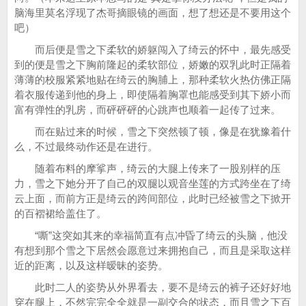
脑海里莫名浮现了杰哥摘眼镜的画面，想了想还是不要用这个
吧）
而后便是雪之下柔软的娇躯闯入了绮云的怀中，最先感受
到的便是雪之下胸前隆起的柔软部位，娇嫩的双乳此时正隔着
薄薄的校服紧紧地贴在绮云的胸脯上，那种柔软火热仿佛正隔
着衣服传递到他的身上，即使隔着胸罩也能感受到其下娇小而
富有弹性的乳房，而砰砰砰的心跳声也顺着一起传了过来。
而在贴过来的时候，雪之下突然顿了顿，像是在犹豫着什
么，不过最终动作还是在进行。
随着布料的摩挲声，绮云的大腿上传来了一股别样的压
力，雪之下她分开了自己的双腿以观音坐莲的方式跨坐在了绮
云上面，而前方正是绮云的跨间部位，此时已经被雪之下掀开
的百褶裙给盖住了。
“嘶”这突如其来的幸福简直有点冲昏了绮云的头脑，他没
有想到那个雪之下居然会愿意过来拥抱自己，而且是采取这样
近的距离，以及这样暧昧的姿势。
此时二人的姿势从外界看去，要不是绮云的裤子还好好地
穿在腿上，不然完完全全就是一副交合的状态，而且雪之下百