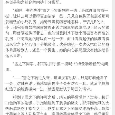
色倒是和之前穿的内裤十分搭配。
“看吧，变态先生”雪之下将脸别在一边，身体微微向前一
挺，让绮云可以看得更加清楚一些，只见白色胸罩包裹着那可
爱精致的小巧乳房，如绮云当初猜想地那样，应该是B的大
小，那完美白皙的胸前嫩肉正透过胸罩的边缘展现于绮云的眼
前，即使隔着胸罩看去，也能感受到其下娇小而极富有弹性的
乳房，正随着她的呼吸而一起一伏，而且看着起伏的幅度看得
出来雪之下的心情十分地紧张，这是她第一次这么把自己的身
体暴露给别人，还是一个男生，她的内心很明显没有她的动作
这么果断。
“雪之下同学，我可以用手摸一摸吗？”绮云喘着粗气询问
道。
“.......”雪之下转过头来，嘴里没有说话，只是盯着他看了
一会，仿佛在说，我就知道你小子会有这么一套。然后半掩着
红透了的脸庞撇向一边，就当是默认了绮云的请求。
得到了雪之下的许可之后，绮云的手慢慢伸了过去，拨开
白色胸罩的边缘，手指触碰到了胸前的嫩肉，那浑圆饱满的火
热触感跃然于指尖之上，感受到雪之下的体温逐渐升高，随着
大手完全深入到胸罩之中，宽厚的手掌将雪之下的一整只嫩乳