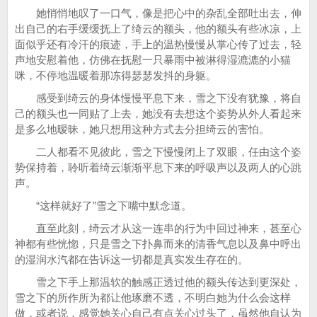
她悄悄地叹了一口气，像是把心中的杂乱全部吐出去，伸
出自己的右手缓缓抚上了绮云的额头，他的额头有些冰凉，上
面似乎还有冷汗的痕迹，手上的温热慢慢从掌心传了过去，轻
声地安慰着他，仿佛在抚慰一只暴雨中被淋得湿漉漉的小猫
咪，不停地温暖着那冻得瑟瑟发抖的身躯。
感受到绮云的身体慢慢平息下来，雪之下没有犹豫，将自
己的额头也一同贴了上去，她没有去想这个姿势从外人看起来
是多么地暧昧，她只想用这种方式去分担绮云的害怕。
二人都看不见彼此，雪之下慢慢闭上了双眼，任由这个姿
势保持着，聆听着绮云渐渐平息下来的呼吸声以及两人的心跳
声。
“这样就好了”雪之下嘴中默念道。
直至此刻，绮云才从这一连串的行为中回过神来，甚至心
神都有些恍惚，只是雪之下扑鼻而来的清香气息以及鼻中呼出
的湿润水汽都在告诉这一切都是真实发生存在的。
雪之下手上那温软的触感正透过他的额头传达到更深处，
雪之下的所作所为都让他琢磨不透，不明白她为什么会这样
做，或者说，感觉她关心自己有点关心过头了，虽然他自认为