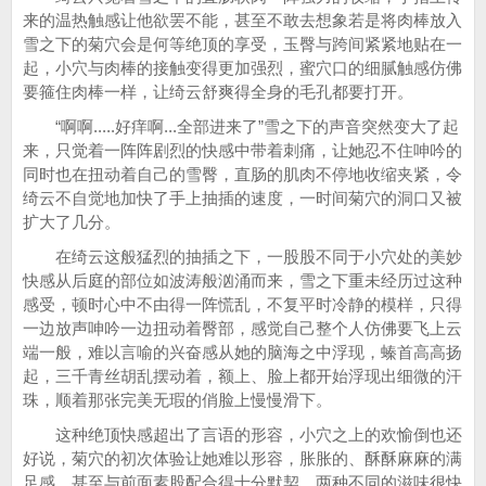
来的温热触感让他欲罢不能，甚至不敢去想象若是将肉棒放入
雪之下的菊穴会是何等绝顶的享受，玉臀与跨间紧紧地贴在一
起，小穴与肉棒的接触变得更加强烈，蜜穴口的细腻触感仿佛
要箍住肉棒一样，让绮云舒爽得全身的毛孔都要打开。
“啊啊.....好痒啊...全部进来了”雪之下的声音突然变大了起
来，只觉着一阵阵剧烈的快感中带着刺痛，让她忍不住呻吟的
同时也在扭动着自己的雪臀，直肠的肌肉不停地收缩夹紧，令
绮云不自觉地加快了手上抽插的速度，一时间菊穴的洞口又被
扩大了几分。
在绮云这般猛烈的抽插之下，一股股不同于小穴处的美妙
快感从后庭的部位如波涛般汹涌而来，雪之下重未经历过这种
感受，顿时心中不由得一阵慌乱，不复平时冷静的模样，只得
一边放声呻吟一边扭动着臀部，感觉自己整个人仿佛要飞上云
端一般，难以言喻的兴奋感从她的脑海之中浮现，螓首高高扬
起，三千青丝胡乱摆动着，额上、脸上都开始浮现出细微的汗
珠，顺着那张完美无瑕的俏脸上慢慢滑下。
这种绝顶快感超出了言语的形容，小穴之上的欢愉倒也还
好说，菊穴的初次体验让她难以形容，胀胀的、酥酥麻麻的满
足感，甚至与前面素股配合得十分默契，两种不同的滋味很快