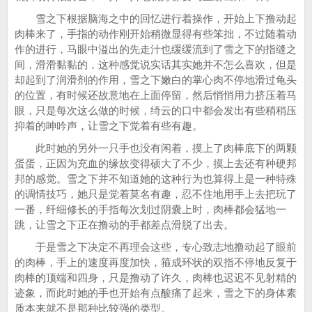
雪之下根据脑海之中的回忆进行着操作，开始上下撸动起
肉棒来了，手指的动作刚开始稍微显得有些笨拙，不过随着动
作的进行，马眼中溢出的先走汁也缓缓流到了雪之下的指缝之
间，滑滑黏黏的，这种感觉说实话其实她并不怎么喜欢，但是
却起到了润滑剂的作用，雪之下嫩白的掌心肉不停地滑过龟头
的位置，有时候还故意地在上面停留，然后悄悄用力挤压着马
眼，只是每次这么做的时候，绮云的口中都会发出有些稍稍压
抑着的呻吟声，让雪之下觉着有些有趣。
此时她的另外一只手也没有闲着，摸上了肉棒底下的两颗
蛋蛋，正因为充血的缘故变得硕大了不少，摸上去还有种硬邦
邦的感觉。雪之下并不知道她的这种行为也算得上是一种特殊
的调情技巧，她只是觉着莫名有趣，忍不住地用手上去把玩了
一番，纤细修长的手指每次划过阴囊上时，肉棒都会猛地一
跳，让雪之下正在撸动的手都差点滑脱了出去。
于是雪之下决定不再理会这些，专心致志地撸动起了眼前
的肉棒，手上的速度再度加快，箍成环状的双指不停地反复于
肉棒的顶端和四身，只是撸动了许久，肉棒也迟迟不见射精的
迹象，而此时她的手也开始有点酸痛了起来，雪之下的身体素
质本来就不是那种比较强的类型。