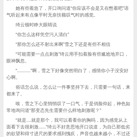
她有些着急了，开口询问道“你应该不会是又在憋着吧”语
气听起来有点像平时无奈扶额叹气时的感觉。
绮云顿时睁大眼睛说
“你怎么这样凭空污人清白”
“那你怎么还不射出来啊”雪之下还是有些不相信
“可能需要一点点刺激”绮云用手扣着脸有些尴尬地开口，
眼神飘忽。
“...........”啊，雪之下好像突然明白了，感情你小子没安好
心啊。
俗话怎么说，怎么让一件事坚持下去，只需要一句话，来
都来了。
唉，雪之下心里悄悄叹了一口气，于是俏脸仰起，神色如
常地询问道“那变态先生需要什么样地刺激呢？”
“就是....就是那个，我可以看看你的胸吗，因为感觉从上
面看下去很刺激......”绮云不好意思地开口说道，为自己那低劣
的欲望和得寸进尺的要求感到愧疚，声音也越来越小，不过还