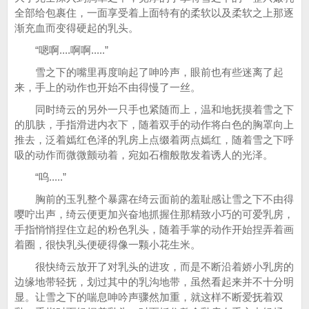
全部给包裹住，一面享受着上面特有的柔软以及柔软之上那逐
渐充血而变得硬起的乳头。
“嗯啊....啊啊.....”
雪之下的嘴里再度响起了呻吟声，眼前也有些迷离了起
来，手上的动作也开始不由得慢了一丝。
同时绮云的另外一只手也紧随而上，温和地抚摸着雪之下
的肌肤，手指滑进内衣下，随着双手的动作将白色的胸罩向上
推去，泛着嫣红色泽的乳房上点缀着两点嫣红，随着雪之下呼
吸的动作而微微颤动着，宛如石榴般散发着诱人的光泽。
“呜.....”
胸前的玉乳整个暴露在绮云面前的羞耻感让雪之下不由得
嘤咛出声，绮云便更加兴奋地抓握住那精致小巧的可爱乳房，
手指悄悄捏住立起的粉色乳头，随着手掌的动作开始捏弄着画
着圈，很快乳头便硬得像一颗小花生米。
很快绮云放开了对乳头的进攻，而是不断沿着娇小乳房的
边缘地带轻抚，划过其中的乳沟地带，虽然看起来并不十分明
显。让雪之下的喘息呻吟声骤然加重，就这样不断爱抚着双