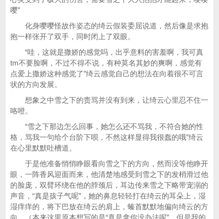
嘤”
化身嘤嘤怪故作姿态的绮云假装委屈说道，然后像是求抱
抱一样张开了双手，同时闭上了双眼。
“哇，这就是撒娇的感觉吗，出乎意料的害羞啊，我可真
tm不要脸啊，不过不得不说，有种莫名其妙的爽啊，感觉有
点爱上撒娇这种感觉了”绮云感觉自己的想法在向着很不可言
状的方向发展。
想象之中雪之下的责骂并没有到来，让绮云心里忍不住一
咯噔。
“雪之下那边怎么回事，她怎么还不骂我，不符合她的性
格，骂我一句给个台阶下呗，不然这样显得我很蠢的哦”绮云
在心里默默吐槽道。
于是他准备悄悄睁眼看向雪之下的方向，然而没等他睁开
眼，一阵香风迎面而来，他清楚地感受到雪之下的发梢滑过他
的脸庞，双臂环绕在他的脖颈后，耳边传来雪之下略带宠溺的
声音，“真是孩子气呢”，她的鼻息轻轻打在绮云的耳朵上，湿
湿痒痒的，将下巴放在绮云的肩上，螓首默默地偏向绮云的方
向。（本来这里原本想写的是“真是拿你没办法呢”，但是我的