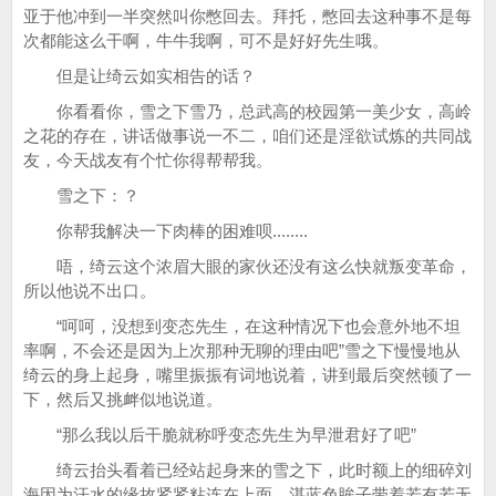
亚于他冲到一半突然叫你憋回去。拜托，憋回去这种事不是每
次都能这么干啊，牛牛我啊，可不是好好先生哦。
但是让绮云如实相告的话？
你看看你，雪之下雪乃，总武高的校园第一美少女，高岭
之花的存在，讲话做事说一不二，咱们还是淫欲试炼的共同战
友，今天战友有个忙你得帮帮我。
雪之下：？
你帮我解决一下肉棒的困难呗........
唔，绮云这个浓眉大眼的家伙还没有这么快就叛变革命，
所以他说不出口。
“呵呵，没想到变态先生，在这种情况下也会意外地不坦
率啊，不会还是因为上次那种无聊的理由吧”雪之下慢慢地从
绮云的身上起身，嘴里振振有词地说着，讲到最后突然顿了一
下，然后又挑衅似地说道。
“那么我以后干脆就称呼变态先生为早泄君好了吧”
绮云抬头看着已经站起身来的雪之下，此时额上的细碎刘
海因为汗水的缘故紧紧粘连在上面，湛蓝色眸子带着若有若无