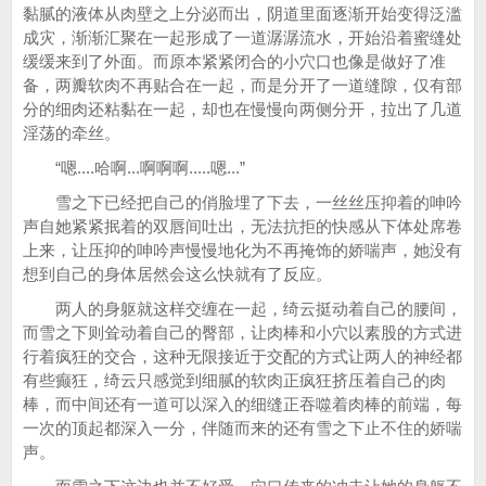
黏腻的液体从肉壁之上分泌而出，阴道里面逐渐开始变得泛滥
成灾，渐渐汇聚在一起形成了一道潺潺流水，开始沿着蜜缝处
缓缓来到了外面。而原本紧紧闭合的小穴口也像是做好了准
备，两瓣软肉不再贴合在一起，而是分开了一道缝隙，仅有部
分的细肉还粘黏在一起，却也在慢慢向两侧分开，拉出了几道
淫荡的牵丝。
“嗯....哈啊...啊啊啊.....嗯...”
雪之下已经把自己的俏脸埋了下去，一丝丝压抑着的呻吟
声自她紧紧抿着的双唇间吐出，无法抗拒的快感从下体处席卷
上来，让压抑的呻吟声慢慢地化为不再掩饰的娇喘声，她没有
想到自己的身体居然会这么快就有了反应。
两人的身躯就这样交缠在一起，绮云挺动着自己的腰间，
而雪之下则耸动着自己的臀部，让肉棒和小穴以素股的方式进
行着疯狂的交合，这种无限接近于交配的方式让两人的神经都
有些癫狂，绮云只感觉到细腻的软肉正疯狂挤压着自己的肉
棒，而中间还有一道可以深入的细缝正吞噬着肉棒的前端，每
一次的顶起都深入一分，伴随而来的还有雪之下止不住的娇喘
声。