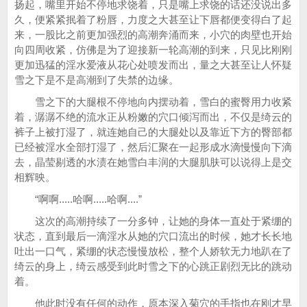
扬起，嘴里开始不停地求饶着，只是嘴上求饶的话还没说出多
久，便紧紧抿着了粉唇，力度之大甚至让下唇都便变得白了起
来，一股比之前更加强烈的高潮奔涌而来，小穴的肉壁也开始
向四周收紧，仿佛是为了迎接新一轮高潮的到来，只见比刚刚
更加迅猛的淫水爱液从花心处喷发而出，量之大甚至让人怀疑
雪之下是不是高潮到了失禁的边缘。
雪之下的大腿根不停地向内摆动着，雪白的蜜臀用力收紧
着，潺潺不绝的流水正从粉嫩的穴口倾泻而出，不仅是绮云的
裤子上被打湿了，就连她自己的大腿处以及靠近下方的臀部都
已经被淫水全部打湿了，然后汇聚在一起形成水滴慢慢向下滴
去，晶莹剔透的水渍在她雪白丰润的大腿肌肤可以说得上是交
相辉映。
“啊啊.....哈啊.....哈啊....”
这次的高潮持续了一分多钟，让她的身体一直处于紧绷的
状态，直到最后一滴淫水从她的穴口流出的时候，她才长长地
吐出一口气，紧绷的状态慢慢放松，整个人娇软无力地趴在了
绮云的身上，绮云感受到此时雪之下的心跳正剧烈无比的跳动
着。
他此时没有任何的动作，原本深入菊穴的手指也在刚才早