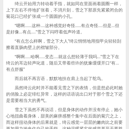
绮云开始用力转动着手指，就如同在里面画着圆圈一样，
上下左右不停地扩张着，不消片刻，雪之下那原先紧紧闭合的
菊花口已经扩张成一个圆圆的小孔。
“嗯啊......这种....这种感觉好奇怪.....有点奇怪....但是...但
是好像...有点....”雪之下闷哼着低声吟道。
“有点怎么样啊，雪之下大人”绮云悄悄地用指甲尖轻轻刮
擦着直肠肉壁上的褶皱部分。
“啊啊.....哈啊.....变态....就这么想轻薄于我吗...”雪之下在
绮云的耳边轻声叱道，随后又带着些许的犹豫缓缓开口“有...
有点舒服”
而后就不再言语，默默地扶在肩上当起了鸵鸟。
虽然绮云此时并不能看见雪之下的表情，但是想必此时她
的俏脸上必定绯红异常，这样的话语说出口对于那个雪之下还
是需要相当大的勇气。
雪之下虽然不再说话，但是身体的动作并没有停止，她小
心地扭曲着身体，甜美的麻痹感整个集中在后面的菊穴之上，
而这样扭动身体的后果就是，绮云感觉一层层的嫩肉比之前要
更加用力地夹住自己的手指，这种温暖紧实的感觉甚至于要胜