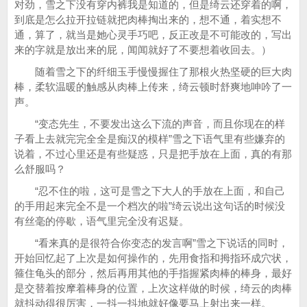
对劲，雪之下没有穿内裤我是知道的，但是绮云还穿着的啊，
到底是怎么拉开拉链就把肉棒掏出来的，想不通，着实想不
通，算了，就当是她心灵手巧吧，反正改是不可能改的，写出
来的字就是放出来的屁，闻闻就好了不要想着收回去。）
随着雪之下的纤细玉手慢慢握住了那根火热坚硬的巨大肉
棒，柔软温暖的触感从肉棒上传来，绮云顿时舒爽地呻吟了一
声。
“变态先生，不要发出这么下流的声音，而且你现在的样
子看上去就完完全全是痴汉的模样”雪之下语气里有些嫌弃的
说着，不过心里还是有些疑惑，只是把手放在上面，真的有那
么舒服吗？
“忍不住的啦，这可是雪之下大人的手放在上面，和自己
的手用起来完全不是一个档次的啦”绮云说出这句话的时候没
有丝毫的停歇，语气里完全没有迟疑。
“看来真的是很符合你变态的发言啊”雪之下说话的同时，
开始回忆起了上次是如何操作的，先用食指和拇指环成穴状，
箍住龟头的部分，然后再用其他的手指握紧肉棒的棒身，最好
是交替着按摩着棒身的位置，上次这样做的时候，绮云的肉棒
就抖动得很厉害，一抖一抖地就好像要马上射出来一样。