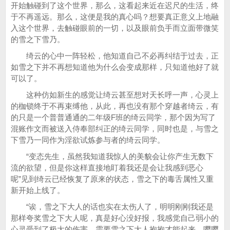
开始触碰到了这个世界，那么，这看起来近在迟尺的生活，终
于不再遥远。那么，这便是我的真心吗？想要真正意义上地融
入这个世界，去触碰眼前的一切，以及眼前负手而立面带微笑
的雪之下雪乃。
绮云的心中一阵轻松，他知道自己不必再纠结于过去，正
如雪之下并不再想知道他为什么会变成那样，只知道他好了就
可以了。
这种仿如新生的感觉让绮云甚至想对天长呼一声，心灵上
的枷锁终于不再束缚他，从此，再也没有那个穿越者绮云，有
的只是一个普普通通的二年级F班的绮云同学，那个因为写了
混账作文而被送入侍奉部纠正的绮云同学，同时也是，与雪之
下雪乃一同作为淫欲试炼参与者的绮云同学。
“变态先生，虽然我知道我惊人的美貌会让你产生无数下
流的欲望，但是你这样直接地盯着我还是会让我感到恶心
呢”见到绮云已经恢复了原来的状态，雪之下的毒舌属性又重
新开始上线了。
“诶，雪之下大人的话也实在太伤人了，明明刚刚我还是
那样夸奖雪之下大人呢，真是好心没好报，我感觉自己弱小的
心灵受到了极大的伤害，需要雪之下大人抱抱才能起来，嘤嘤