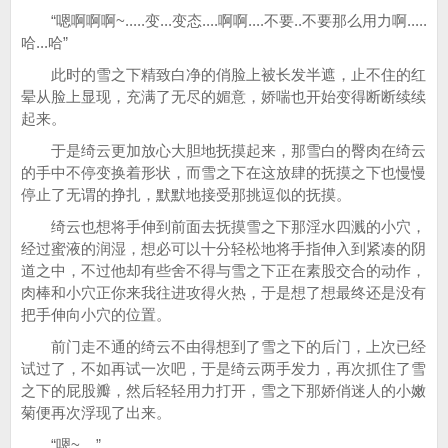
“嗯啊啊啊~.....变...变态....啊啊....不要..不要那么用力啊.....
哈...哈”
此时的雪之下精致白净的俏脸上被长发半遮，止不住的红
晕从脸上显现，充满了无尽的媚意，娇喘也开始变得断断续续
起来。
于是绮云更加放心大胆地抚摸起来，那雪白的臀肉在绮云
的手中不停变换着形状，而雪之下在这放肆的抚摸之下也慢慢
停止了无谓的挣扎，默默地接受那挑逗似的抚摸。
绮云也想将手伸到前面去抚摸雪之下那淫水四溅的小穴，
经过蜜液的润湿，想必可以十分轻松地将手指伸入到紧凑的阴
道之中，不过他却有些舍不得与雪之下正在素股交合的动作，
肉棒和小穴正你来我往进攻得火热，于是想了想最终还是没有
把手伸向小穴的位置。
前门走不通的绮云不由得想到了雪之下的后门，上次已经
试过了，不如再试一次吧，于是绮云两手发力，再次抓住了雪
之下的屁股瓣，然后轻轻用力打开，雪之下那娇俏迷人的小嫩
菊便再次浮现了出来。
“嗯~....”