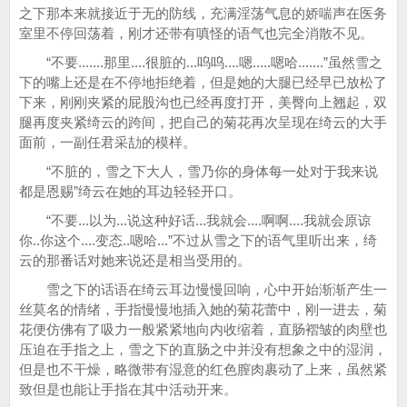
之下那本来就接近于无的防线，充满淫荡气息的娇喘声在医务
室里不停回荡着，刚才还带有嗔怪的语气也完全消散不见。
“不要.......那里....很脏的...呜呜....嗯.....嗯哈.......”虽然雪之
下的嘴上还是在不停地拒绝着，但是她的大腿已经早已放松了
下来，刚刚夹紧的屁股沟也已经再度打开，美臀向上翘起，双
腿再度夹紧绮云的跨间，把自己的菊花再次呈现在绮云的大手
面前，一副任君采劼的模样。
“不脏的，雪之下大人，雪乃你的身体每一处对于我来说
都是恩赐”绮云在她的耳边轻轻开口。
“不要...以为...说这种好话...我就会....啊啊....我就会原谅
你..你这个....变态..嗯哈...”不过从雪之下的语气里听出来，绮
云的那番话对她来说还是相当受用的。
雪之下的话语在绮云耳边慢慢回响，心中开始渐渐产生一
丝莫名的情绪，手指慢慢地插入她的菊花蕾中，刚一进去，菊
花便仿佛有了吸力一般紧紧地向内收缩着，直肠褶皱的肉壁也
压迫在手指之上，雪之下的直肠之中并没有想象之中的湿润，
但是也不干燥，略微带有湿意的红色膣肉裹动了上来，虽然紧
致但是也能让手指在其中活动开来。