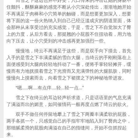
而雪之下这边也并不好受，穴口传来的冲击让她的身躯不
住颤抖，酥酥麻麻的感觉不断从小穴深处传出，渐渐地她开始
不再满足于肉棒和小穴简单的触碰，而是想要更加深入，想要
将下面的这一份火热纳入到自己已经泛滥成灾的阴道里面，体
会那种从未享受过的充实感觉，于是，雪之下不自觉加大了臀
上的力度，从后方看去，那挺翘的小屁股不住扭动着，用力地
向下压去，让小穴受到的冲击感再更加强烈一些。
慢慢地，绮云不再满足于这些，而是双手向下摸去，首先
入手的是雪之下丰满柔腻的雪白大腿，当绮云的手刚刚落在上
面便感受到大腿肉轻轻地抖动了一番，便将手掌轻轻摊开，缓
慢而有力地抚摸着雪之下光滑而又充满弹性的大腿肌肤，同时
慢慢向上摸索而去，向着雪之下裙摆之下的神秘地带进攻。
“嗯.....啊....有点痒....轻...轻一点...”
雪之下在绮云的耳边轻声祈求道，只是话语里的气息充满
了满溢而出的媚意，如同催情药一般再度点燃了绮云的欲火。
双手不做任何停留地攀上了雪之下两瓣丰满柔软的屁股，
两手各抓一个，只感觉自己的手指牢牢地陷入到了臀肉之中，
那细腻柔滑的屁股肉满溢在自己的指缝间，开始不住抓捏起
来。