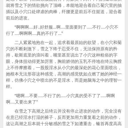
就将雪之下的情欲挑向了顶峰，本能地迎合着自己菊穴里的抽
插以及小穴口处肆虐的肉棒，纤腰更是前后不住挺送，迎合着
前后的进攻。
“啊啊啊....好..好舒服...啊....里面要到了.....不行....小穴不
行了....啊啊啊....真的不行了...”
二人紧紧地抱在一起，追求着最原始的欲望，在小穴和菊
穴的不断刺激下，雪之下终于忍受不住，无法保持原有的矜
持，歇斯底里的浪叫着，嘴里甚至说出了小穴这种粗俗的字
眼，身体扭动得更加厉害，胸前娇俏的玉乳不停地在绮云胸膛
上不停摩擦着，一股股淫水从小穴的最深处的花心里面喷出，
她根本无法形容这种感觉，高潮的感觉犹如点燃了她的神经一
样，仿佛小穴之中喷出的不是淫水，而是她脑海之中的理智一
样。
“嗯啊....不要.....不行了的.....小穴真的受不了了.....啊啊
啊....又要出来了”
在雪之下高潮之后绮云并没有停止进攻的动作，完全没有
在意已经淫水打湿的裤子，反而更加用力重复着之前的动作，
这让高潮之后本就十分敏感的雪之下如遭重击，螓首再度高高