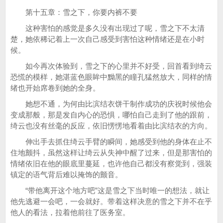
第十五章：雪之下，你要内裤不要
这种害怕的感觉是多久没有出现过了呢，雪之下不太清
楚，她依稀记着上一次自己感受到害怕这种情绪还是在小时
候。
如今再次体验到，雪之下的心里并不好受，回首看到绮云
恐慌的模样，她湛蓝色眼眸中黝黑的瞳孔猛然放大，同样的情
绪也开始席卷到她的全身。
她想不通，为何由比滨结衣饼干制作成功的庆祝时候他会
变成那般，那是发自内心的恐惧，哪怕自己走到了他的跟前，
绮云也没有丝毫的反应，依旧愣愣地看着由比滨结衣的方向。
伸出手去抓住绮云手臂的瞬间，她感受到他的身体在止不
住地颤抖，虽然这样让绮云从失神中醒了过来，但是那害怕的
情绪依旧在他的眼底里蔓延，也许他自己都没有察觉到，强装
镇定的语气背后难以掩饰的颤音。
“带他离开这个地方吧”这是雪之下当时唯一的想法，就让
他先逃避一会吧，一会就好。带着这样决意的雪之下并不在乎
他人的看法，拉着他前往了医务室。