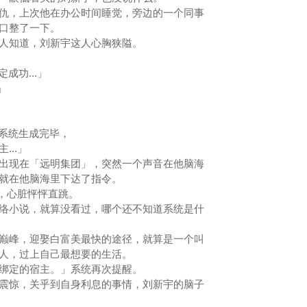
，上次他在办公时间睡觉，旁边的一个同事
借口整了一下。
人知道，刘新宇这人心胸狭隘。
.绑定成功...」
」
...子系统生成完毕，
...」
现在「远明集团」，突然一个声音在他脑海
音就在他脑海里下达了指令。
，心脏怦怦直跳。
小说，就算没看过，哪个还不知道系统是什
峰，迎娶白富美最快的途径，就算是一个叫
上人，过上自己最想要的生活。
绑定的宿主。」系统再次提醒。
惊，关乎到自身利息的事情，刘新宇的脑子