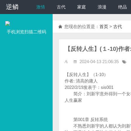
逆鳞
逆鳞
激情
古代
家庭
浪漫
绝品
您现在的位置是：
首页
>
古代
手机浏览扫描二维码
【反转人生】(１-10)作
2024-04-13 21:06:35
【反转人生】（1-10）
作者: 清高的庸人
2022/2/19发表于：sis001
简介：刘新宇意外得到一个女神
人生赢家
第001章 反转系统
不熟悉刘新宇的人都认为刘新宇