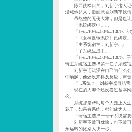
陈西侠松口气，刘新宇这人记仇
没喊他起来，后面就被刘新宇找
虽然整的无伤大雅，但是也让
「系统绑定中……」
「1%...10%...50%...100%..
「《女神反转系统》已绑定...
「主系统宿主：刘新宇...」
「子系统生成中...」
「1%...10%...50%...100%
请主系统宿主选择第一任子系统宿主
刘新宇还沉浸在自己为什么会出
中响起，他还没来得及反应，声
「...系统？」刘新宇瞠目结舌
现在的人哪个还没看过基本网络
么。
系统那是帮助每个人走上人生巅
花子，如果有系统，都能成为人
「请宿主选择一号子系统需要
刘新宇不敢再犹豫，也不敢再震
永远转的比别人快一秒。