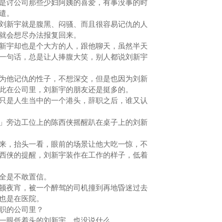
是讨公司那些少妇阿姨的喜爱，有事没事的时
消遣。
新宇就是腹黑、闷骚、而且很容易记仇的人
他就会想尽办法报复回来。
宇却也是个大方的人，跟他聊天，虽然半天
一句话，总是让人捧腹大笑，别人都说刘新宇
他记仇的性子，不想深交，但是也因为刘新
此在公司里，刘新宇的朋友还是挺多的。
是人生当中的一个港头，辞职之后，谁又认
旁边工位上的陈西侠摇醒趴在桌子上的刘新
，抬头一看，眼前的场景让他大吃一惊，不
西侠的提醒，刘新宇装作在工作的样子，低着
全是不敢置信。
夜宵，被一个醉驾的司机撞到再地昏迷过去
该也是在医院。
职的公司里？
眼低着头的刘新宇，也没说什么。