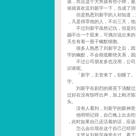
孩，而且这个大男孩有些小帅，最
候就喜欢逗刘新宇一下，当成了
但是熟悉刘新宇的人却知道，刘
，凡是得罪他的人，不出三天，
不过刘新宇虽然记仇，但是刘新
蹦不出一个屁来，可偶尔说出来的
天生有着一股子幽默细胞。
很多人熟悉了刘新宇之后，因为
宇的幽默，不会彻底断绝关系，因
不过公司朋友多也没用，公司只
识谁呢。
「新宇，主管来了，别睡了。」
宇。
刘新宇在剧烈的摇晃下清醒过来
过好在没有惊呼出声，加上刚才陈
头。
没有人看到，刘新宇的眼神里
他明明记得，自己晚上出去吃顿
，此时如果自己还活着的话，应
怎么会出现在这个自己已经辞
主管从刘新宇身旁走过，看了一