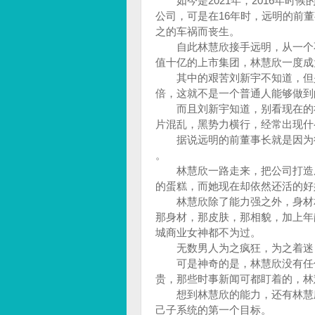
如今是2021年，2016年时
公司，可是在16年时，远明的前
之的车祸而丧生。
自此林慧欣接手远明，从一个不
值十亿的上市集团，林慧欣一度成
其中的艰苦刘新宇不知道，但是
倍，这就不是一个普通人能够做
而且刘新宇知道，别看现在的社
片混乱，黑势力横行，经常出现
据说远明的前董事长就是因为得
。
林慧欣一路走来，把公司打造成
的蛋糕，而她现在却依然还活的好
林慧欣除了能力强之外，身材相
那身材，那皮肤，那相貌，加上年
城商业女神都不为过。
无数男人为之疯狂，为之着迷
可是神奇的是，林慧欣没有任何
贵，那些时事新闻可都盯着的，林
想到林慧欣的能力，还有林慧欣
己子系统的第一个目标。