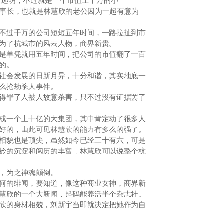
候的远明，不过就是一个市值上千万的小
董事长，也就是林慧欣的老公因为一起有意为
过千万的公司短短五年时间，一路拉扯到市
为了杭城市的风云人物，商界新贵。
单凭就用五年时间，把公司的市值翻了一百
到的。
会发展的日新月异，十分和谐，其实地底一
什么抢劫杀人事件。
罪了人被人故意杀害，只不过没有证据罢了
一个上十亿的大集团，其中肯定动了很多人
好的，由此可见林慧欣的能力有多么的强了。
貌也是顶尖，虽然如今已经三十有六，可是
龄的沉淀和阅历的丰富，林慧欣可以说整个杭
，为之神魂颠倒。
的绯闻，要知道，像这种商业女神，商界新
慧欣的一个大新闻，起码能养活半个杂志社。
的身材相貌，刘新宇当即就决定把她作为自