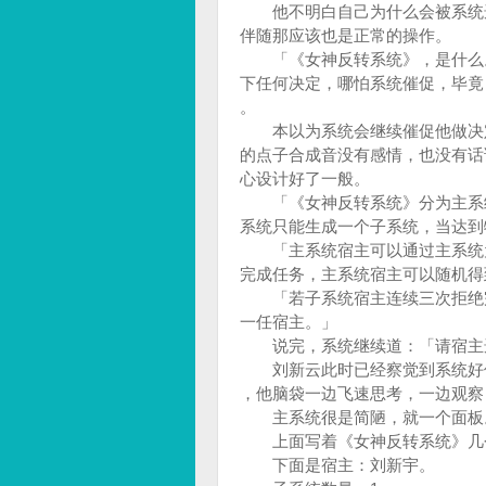
他不明白自己为什么会被系统选
伴随那应该也是正常的操作。
「《女神反转系统》，是什么。
下任何决定，哪怕系统催促，毕竟
。
本以为系统会继续催促他做决定
的点子合成音没有感情，也没有话
心设计好了一般。
「《女神反转系统》分为主系统
系统只能生成一个子系统，当达到
「主系统宿主可以通过主系统为
完成任务，主系统宿主可以随机
「若子系统宿主连续三次拒绝完
一任宿主。」
说完，系统继续道：「请宿主选
刘新云此时已经察觉到系统好像
，他脑袋一边飞速思考，一边观
主系统很是简陋，就一个面板
上面写着《女神反转系统》几
下面是宿主：刘新宇。