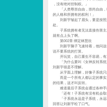
，没有绝对控制权。」
「人类尊崇自由，崇尚自由，哪
的人格和所拥有的权利！」
刘新宇皱起了眉头，要是按照这
处。
子系统拥有者无法直接伤害主系
就有点上头了啊。
第002章 绑定林慧欣
刘新宇脑子飞速转着，他问这些
说不要系统的打算。
开玩笑，自己重生不容易，有系
「为什么要叫《女神反转系统》
刘新宇很是不理解。
从字面上理解，好像子系统只能
而是一个所有人都认定的事实，
的结果，这才叫反转。
难道最后子系统会通过各种手
「还有！子系统有没有机会取缔
「子系统永远是子系统，永远不
回答让刘新宇松了口气。