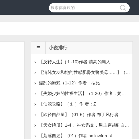
小说排行
【反转人生】(１-10)作者:清高的庸人
【清纯女友和她的性感肥臀女警美母……】（1-4）作者：Mateo
淫乱的游戏（1-12）作者：挼比
【失婚少妇的性福生活】（1-20）作者：奶盖绿茶
【仙媳攻略】（１ ）作 者：Z
【欣径自然量】（01-6）作者:布丁风行者
【天女绝册】1-4 。神女系文，男主穿越到自己写的色情仙
【荒淫自述】（01）作者:hollowforest