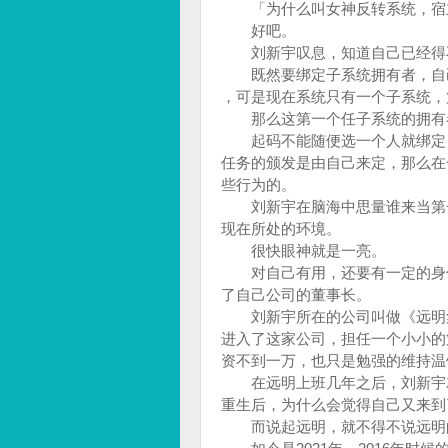
「为什么叫女神反转系统，宿主
好吧。
刘新宇叹息，知道自己已经得
既然要绑定子系统拥有者，自己
，可是现在系统只有一个子系统，
那么这第一个任子系统的拥有
起码不能随便选一个人就绑定，
任务的颁发是由自己来定，那么在
些行为的。
刘新宇在脑海中思量谁来当第一
现在所处的环境。
很快眼神就是一亮。
对自己有用，还要有一定的身份
了自己公司的董事长。
刘新宇所在的公司叫做《远明集
进入了这家公司，担任一个小小的
资不到一万，也只是勉强的维持
在远明上班几年之后，刘新宇就
重生后，为什么会觉得自己又来
而说起远明，就不得不说远明