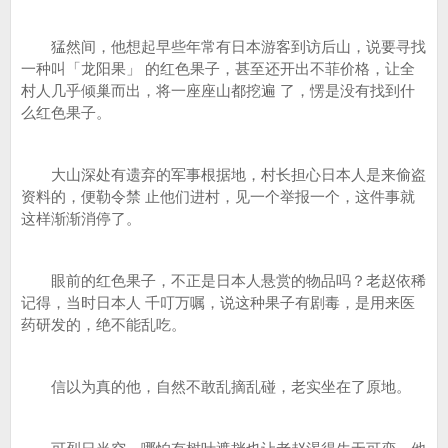
猛然间，他想起早些年常有日本游客到访后山，说要寻找
一种叫「龙阳果」 的红色果子，甚至还开出不菲价格，让全
村人几乎倾巢而出，将一座座山都挖遍 了，愣是没有找到什
么红色果子。
大山深处有遗弃的军事根据地，村长担心日本人是来偷盗
资料的，便勒令禁 止他们进村，见一个举报一个，这件事就
这样渐渐消停了。
眼前的红色果子，不正是日本人悬赏的物品吗？老赵依稀
记得，当时日本人 千叮万嘱，说这种果子有剧毒，是用来医
药研发的，绝不能乱吃。
信以为真的他，自然不敢乱摘乱碰，老实坐在了原地。