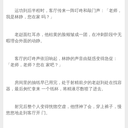
运功到后半程时，客厅传来一阵叮咚和敲门声：「老师，
我是林静，您在家 吗？」
老赵面红耳赤，他枯黄的脸颊皱成一团，在冲刺阶段中无
暇理会外面的动静。
客厅的叮咚声依旧响起，林静的声音由疑惑变得急促：
「老师，老师？您在 家吧？」
房间里的抽纸早已用完，处于射精前夕的老赵到处在找容
器，最后匆忙拿来 一个纸杯，将精液尽数喷了进去。
射完后整个人变得恍惚空虚，他愣神了会，穿上裤子，慢
悠悠地走到客厅开 门。