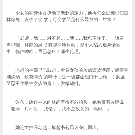
少女的芬芳体香撩动了老赵的定力，他再怎么迟钝也知道
林静身上发生了变 故，可变故又是什么导致的，甜水？
「老师，我……对不起……我……我忍不住了。」随着一
声呜咽，林静的身 子有规律地抖动，整个人陷入迷离情欲
中，低声呻吟，早已忽略了师生伦理。
老赵的裆部早已鼓起，看着女孩的脸颊滚烫满霞，娇躯春
潮涌动，还有诱惑 的呻吟，这一切都让他口干舌燥，手腕甚
至忍不住搭在女孩的肩上，微微颤抖。
许久，缓过神来的林静羞得不敢抬头，她略带着哭腔说：
「老师，对不起， 我错了，我不是故意的，呜呜。」
她连忙推开老赵，抓起书包迅速夺门而出。