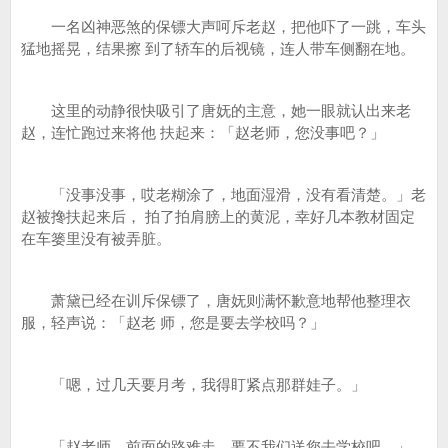
一名凶神恶煞的保镖大声呵斥老赵，把他吓了一跳，车头
猛地摇晃，结果擦 到了轿车的后视镜，连人带车侧翻在地。
这里的动静很快吸引了唐妩的主意，她一眼就认出来老
赵，连忙跑过来将他 扶起来：「赵老师，您没事吧？」
「没事没事，哎老糊涂了，地面湿滑，没有看清楚。」老
赵被搀扶起来后， 拍了拍肩膀上的黄泥，幸好几本教材固定
在车篓里没有被弄脏。
萧黛已经在训斥保镖了，唐妩则满怀歉意地帮他整理衣
服，轻声说：「赵老 师，您是要去学校吗？」
「嗯，过几天要月考，我得盯紧点那群娃子。」
「赵老师，前面的路难走，要不我们送您去学校吧。」