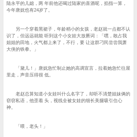
陆永平的儿媳，两 年前他还喝过陆家的喜酒呢，掐指一算，
今年唐妩也有24岁了。
另一个穿着黑裙子，年龄稍小的女孩，老赵就一点都不认
识了，但远远就能 听到这个小女娃大放厥词：「嘿，敢占我
姐姐的田地，火气都上来了，不行，要 让这群刁民尝尝我萧
大侠的铁拳。」
「黛儿！」唐妩急忙制止她的高调宣言，拉着她急忙往屋
里走，声音压得很 低。
老赵总算知道小女娃叫什么名字了，却听不清楚姐妹俩的
窃窃私语，他歪着 头，视线全被女娃的细长美腿吸引住心
神。
「喂，老头！」