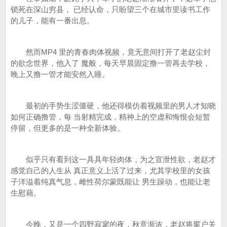
锁死在深山穷县， 已经认命，只盼望三个在城市里读书工作
的儿子，能有一番出息。
然而MP4 里的青春肉体视频，竟无意间打开了老赵尘封
的欲念世界，他入了 魔般，每天早晨固定撸一管再去学校，
晚上又撸一管才能安然入睡。
最初的手势生涩僵硬，他还得模仿着视频里的男人才知晓
如何正确撸管，每 当射精完成，精神上的空虚和悔恨会短暂
停留，但更多的是一种全新体验。
似乎只有看到这一具具年轻肉体，为之宣泄性欲，老赵才
感觉自己的人生从 真正意义上活了过来，尤其学校里的女孩
子洋溢着纯真气息，雌性荷尔蒙既能让 男生躁动，也能让老
生慰藉。
今晚，又是一个四野寂寥的夜，秋意渐浓，老赵将窗户关