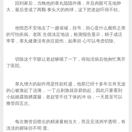
回到家后，当晚他的睾丸隐隐作痛，并且肉眼可见地肿
大，最后变成了两颗 拳头大的肉球，这下把老赵吓得不轻。
他惶恐不安地去了一趟省城，挂号，担心是什么瘤癌之类
的可怕疾病。老医 生很淡定地说，检测报告显示，精子成活
率零，睾丸健康没有炎症损伤，如果担 心可以考虑切除。
切除这个字眼让老赵哆嗦了一下，得知没病后他匆忙离开
了医院。
睾丸增大的副作用是性欲旺盛，他那已经十多年古井无波
的心被激起了涟漪， 一丁点刺激就容易勃起，因此只要看到
小姑娘露胳膊露腿，老赵管不住下体的冲 动，一天甚至可以
撸管四五次。
每次撸管后喷出的精液量相当大，而且呈清冽半透明，有
淡淡的腥味但不明 显。