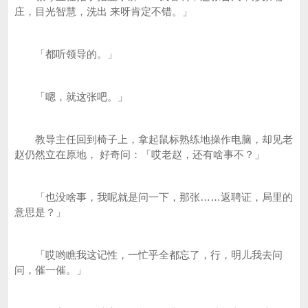
庄，目光智慧，洗出 来呀肯定不错。」
「都听领导的。」
「嗯，就这张吧。」
教导主任回到椅子上，拿起鼠标熟练地操作电脑，却见老
赵仍然立在原地， 好奇问：「哎老赵，还有啥事不？」
「也没啥事，我呢就是问一下，那张……返聘证，局里的
意思是？」
「哎哟瞧我这记性，一忙乎全都忘了，行，明儿我去问
问，催一催。」