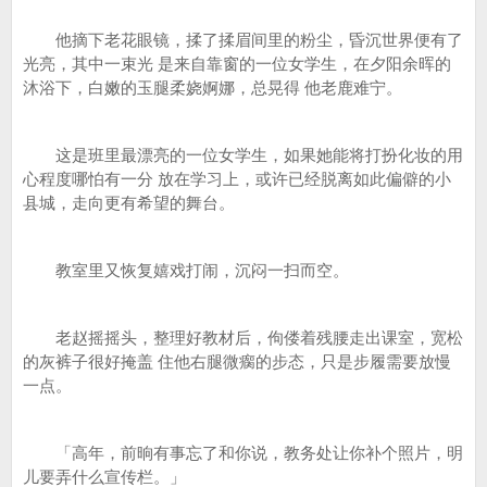
他摘下老花眼镜，揉了揉眉间里的粉尘，昏沉世界便有了
光亮，其中一束光 是来自靠窗的一位女学生，在夕阳余晖的
沐浴下，白嫩的玉腿柔娆婀娜，总晃得 他老鹿难宁。
这是班里最漂亮的一位女学生，如果她能将打扮化妆的用
心程度哪怕有一分 放在学习上，或许已经脱离如此偏僻的小
县城，走向更有希望的舞台。
教室里又恢复嬉戏打闹，沉闷一扫而空。
老赵摇摇头，整理好教材后，佝偻着残腰走出课室，宽松
的灰裤子很好掩盖 住他右腿微瘸的步态，只是步履需要放慢
一点。
「高年，前晌有事忘了和你说，教务处让你补个照片，明
儿要弄什么宣传栏。」