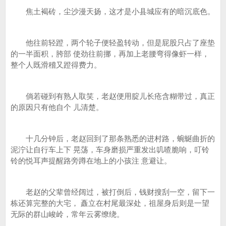
焦土褐砖，尘沙漫天扬，这才是小县城应有的暗沉底色。
他往前轻蹬，两个轮子便轻盈转动，但是屁股只占了座垫
的一半面积，胯部 使劲往前挪，再加上老腰弯得像虾一样，
整个人既滑稽又蹬得费力。
倘若碰到有熟人取笑，老赵便用腚儿长疮含糊带过，真正
的原因只有他自个 儿清楚。
十几分钟后，老赵回到了那条熟悉的进村路，蜿蜒曲折的
泥泞让自行车上下 晃荡，车身磨损严重发出叽喳脆响，叮铃
铃的悦耳声提醒路旁蹲在地上的小孩注 意避让。
老赵的父辈曾经阔过，被打倒后，钱财搜刮一空，留下一
栋还算完整的大宅， 矗立在村尾最深处，祖屋身后则是一望
无际的群山峻岭，常年云雾缭绕。