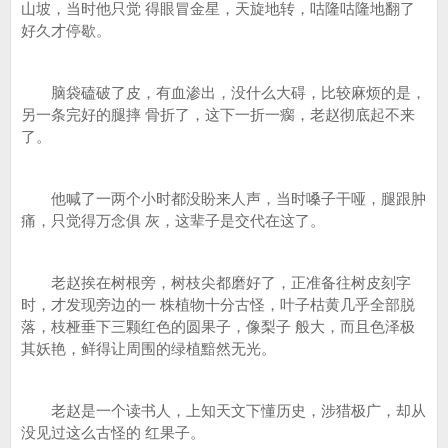
山坡，当时他只觉 得眼冒金星，天旋地转，咕隆咕隆地翻了
好久才停歇。
脑袋磕破了皮，有血渗出，没什么大碍，比较麻烦的是，
另一条完好的腿摔 骨折了，这下一折一瘸，老赵彻底起不来
了。
他喊了一两个小时都没盼来人声，当时嗓子干哑，腿跟肿
痛，只觉得万念俱 灰，这辈子是交代在这了。
老赵挨在树根旁，树枝尖都磨好了，正准备往树皮刻字
时，才发现旁边的一 株植物十分古怪，叶子枯黄几乎全部脱
落，枝桠垂下三颗红色的圆果子，像梨子 般大，而且色泽极
其妖艳，鲜得让周围的绿植黯然无光。
老赵是一个读书人，上知天文下懂历史，涉猎极广，却从
没见过这么古怪的 红果子。