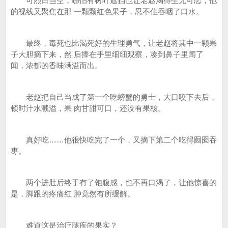
可烈日当空，哪怕有树叶遮挡也让老赵渴得生无可恋，他
的视线又聚焦在那 一颗颗红色果子，忍不住吞咽了口水。
最终，毒死也比渴死好的生理勇气，让老赵将其中一颗果
子大胆摘下来，然 后捧在手里细细观察，凑到鼻子里闻了
闻，浓郁的香味满溢而出。
老赵把自己当成了第一个吃螃蟹的勇士，大口咬下去后，
顿时汁水溅溢，果 肉甘甜可口，还没有果核。
真好吃……他很快吃完了一个，又摘下第二个吃得囫囵吞
枣。
两个进肚后终于有了饱腹感，也不再口渴了，让他惊喜的
是，脚跟的疼痛红 肿竟然有所缓解。
难道这是治疗腿疾的果实？