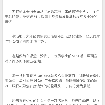
老赵的床头墙壁贴满了从杂志剪下来的模特图片，一个个
丰乳肥臀，身材姣 好，墙壁上都是精液喷溅后没有擦干净的
痕迹。
渐渐地，大年龄的熟女已经提不起老赵的性趣，他反而对
年轻女孩子的肉体 着了迷。
老赵偶然在课堂上没收了一位男学生的MP4 后，里面塞
满了许多肉体撞击视 频。
那一具具青春洋溢的肉体是多么香艳窈窕，肌肤滑嫩得似
玉如雪，柔滑的鸽 乳勾住了老赵魂魄，他听着咿呀甜美的呻
吟，双眼却聚焦在娇滴滴的粉盈乳头上， 内心尤为震撼。
原来青春少女的乳头不是一颗黑疙瘩，原来乳晕也可以很