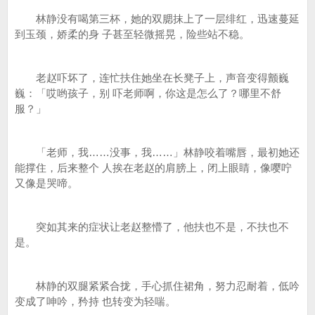
林静没有喝第三杯，她的双腮抹上了一层绯红，迅速蔓延
到玉颈，娇柔的身 子甚至轻微摇晃，险些站不稳。
老赵吓坏了，连忙扶住她坐在长凳子上，声音变得颤巍
巍：「哎哟孩子，别 吓老师啊，你这是怎么了？哪里不舒
服？」
「老师，我……没事，我……」林静咬着嘴唇，最初她还
能撑住，后来整个 人挨在老赵的肩膀上，闭上眼睛，像嘤咛
又像是哭啼。
突如其来的症状让老赵整懵了，他扶也不是，不扶也不
是。
林静的双腿紧紧合拢，手心抓住裙角，努力忍耐着，低吟
变成了呻吟，矜持 也转变为轻喘。