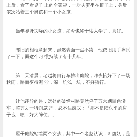
上后，看了看桌子 上的全家福，一对夫妻坐在椅子上，身后
依次站着三个男孩和一个小女孩。
当年咿呀哭啼的小女孩，如今也终于读大学了，真好。
陈旧的相框拿起来，虽然表面一尘不染，他依旧用手擦拭
了一下，而这个习 惯持续了有十几年。
第二天清晨，老赵将自行车推出庭院，昨夜恰好下了一场
秋雨，路面变得泥 泞，深一坑浅一坑，不好骑行。
让他诧异的是，远处的破烂村路竟然停了五六辆黑色轿
车，整齐划一特别威 严，忍不住感叹：「那不是陆永平的房
子么，啧，好大阵仗。」
屋子庭院站着两个女孩，其中一个老赵认识，叫唐妩，是