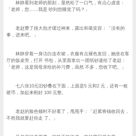
林静看到老师的那刻，显然松了一口气，有点心虚道：
「老师，您……我是 吵到您睡觉了吗？」
老赵费了很大劲才缓过神来，露出和蔼笑容：「没有的
事，进来吧。」
林静穿着一身洁白连衣裙，衣服有点褪色发旧，她坐在客
厅的饭桌旁，打开 书包，从里面拿出一团纸钞递给了老赵：
「老师，这是我母亲给的补习费，虽然 不多，您收下吧。」
七八张10元旧钞叠在下面，上面是5 元和2 元，还有一枚
硬币，加起来刚好 100 元整。
老赵的脸色顿时不好看了，甩甩手：「赶紧将钱收回去，
不然我就要赶你走 了。」