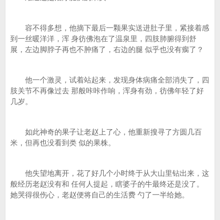
容不得多想，他摘下最后一颗果实送进肚子里，紧接着感
到一丝暖洋洋，浑 身彷佛泡在了温泉里，四肢肺腑得到舒
展，左边脚脖子再也不肿痛了，右边的腿 似乎也没有瘸了？
他一个激灵，试着站起来，发现身体病痛全部消失了，四
肢关节不再像过去 那般咔咔作响，浑身有劲，彷佛年轻了好
几岁。
如此神奇的果子让老赵上了心，他重新搜寻了方圆几百
米，但再也没看到类 似的果株。
他失望地离开，花了好几个小时终于从大山里钻出来，这
般经历老赵没有和 任何人提起，瞎婆子的牛最终还是没了。
她哭得很伤心，老赵便将自己的生活费 勺了一半给她。