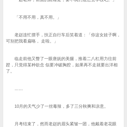
「不用不用，真不用。」
老赵连忙摆手，扶正自行车后笑着道：「你这女娃子啊，
可别把我看扁咯， 走啦。」
临走前他又瞥了一眼唐妩的美腿，推着二八杠用力往前
蹬，只觉得某种欲念 似要冲破胸腔，如果再不走就要出洋相
了。
……
10月的天气少了一丝毒辣，多了三分秋爽和凉意。
月考结束了，然而老赵的眉头紧皱一团，他戴着老花眼