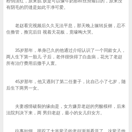
粉俏淡红，原来肌 肤是可以像牛奶那样丝滑耀白的，原来没
有阴毛的屄缝是如此干净可爱。
老赵看完视频后久久无法平息，那天晚上辗转反侧，忍不
住撸管，撸完后目 视着天花板，竟嚎啕大哭。
35岁那年，单身已久的他通过介绍认识了一个同龄女人，
两人生下第一胎儿 子后，老伴很快得了白血病，花光了老赵
所有治疗费用后撒手人寰。
45岁那年，他又遇到了第二任妻子，比自己小了七岁，随
后生下两男一女。
夫妻感情破裂的缘由是，女方嫌弃老赵的穷酸模样，后来
法院判决下来，两 男归老赵，最小的女儿归女方。
往事如烟，蹉跎了大半辈子的老赵渐渐看开了，这辈子他