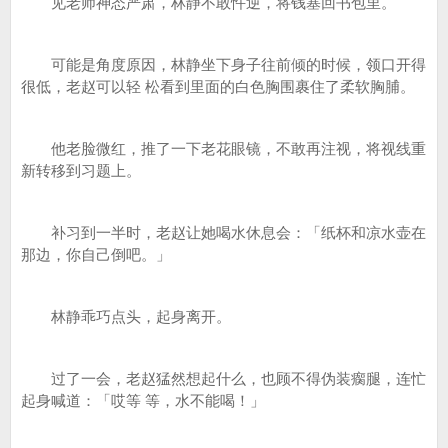
见老师神态严肃，林静不敢忤逆，将钱塞回书包里。
可能是角度原因，林静坐下身子往前倾的时候，领口开得
很低，老赵可以轻 松看到里面的白色胸围裹住了柔软胸脯。
他老脸微红，推了一下老花眼镜，不敢再注视，将视线重
新转移到习题上。
补习到一半时，老赵让她喝水休息会：「纸杯和凉水壶在
那边，你自己倒吧。」
林静乖巧点头，起身离开。
过了一会，老赵猛然想起什么，也顾不得伪装瘸腿，连忙
起身喊道：「哎等 等，水不能喝！」