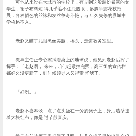
可他从来没在大城市的学校里，有见到这般装扮暴露的女
学生，裙子布料短 得几乎遮不住屁股眼，酥胸半露花枝招
展，各种颜色的丝袜和发丝争奇斗艳，与 年久失修的县城中
学格格不入。
老赵又瞄了几眼黑丝美腿，摇头，走进教务室里。
教导主任正专心擦拭着桌上的地球仪，他见到老赵后挥了
挥手：「老赵啊， 来来，咱们赶紧拍完照，高三组的宣传栏
都好久没更新了，到时候领导来又得责 怪我了。」
「好咧。」
老赵不喜攀谈，点了点头坐在一旁的凳子上，身后墙壁挂
着大块红布，像是 过节般喜庆。