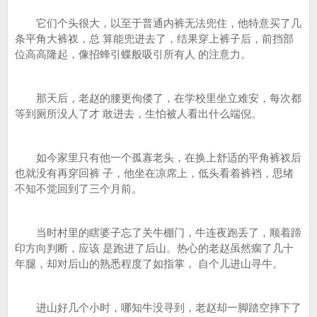
它们个头很大，以至于普通内裤无法兜住，他特意买了几
条平角大裤衩，总 算能兜进去了，结果穿上裤子后，前挡部
位高高隆起，像招蜂引蝶般吸引所有人 的注意力。
那天后，老赵的腰更佝偻了，在学校里坐立难安，每次都
等到厕所没人了才 敢进去，生怕被人看出什么端倪。
如今家里只有他一个孤寡老头，在换上舒适的平角裤衩后
也就没有再穿回裤 子，他坐在凉席上，低头看着裤裆，思绪
不知不觉回到了三个月前。
当时村里的瞎婆子忘了关牛棚门，牛连夜跑丢了，顺着蹄
印方向判断，应该 是跑进了后山。热心的老赵虽然瘸了几十
年腿，却对后山的熟悉程度了如指掌， 自个儿进山寻牛。
进山好几个小时，哪知牛没寻到，老赵却一脚踏空摔下了