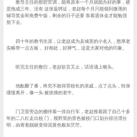
教导主任的那腔官调，能将原本一个月就能办好的事，硬
是拖成三年。没有 这张返聘证，老赵每个月只能领到微薄的
辅导奖金和免费午饭，剩余的日子还要 靠着退休金才能勉强
熬下去。
四十年的教书生涯，让老赵成为县城里的小名人，憨厚老
实略带一点古板， 好相处，好脾气，这是大家对他的印象。
听完主任的敷衍，老赵欲言又止，话语涌上喉头。
他酝酿了番，终究不敢得罪校长的亲戚，点了点头，转身
缓慢离开，像一头 被挨捶的老牛。
门卫室旁边的棚停着一排自行车，老赵推着跟了自己十多
年的二八杠走出校 门，视野里的景色被校门口划分得泾渭分
明，由青葱靓丽变得泥黄色般灰茫茫。