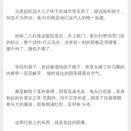
当老赵听说大儿子终于在城市里买房了，据说面积很大，
却也不为所动，落 叶归根是他们这代人的唯一执着。
他将二八杠推进庭院里后，关上铁门，拿出扫帚清理门前
的积尘，整个动作 行云流水，没有前一刻的那般迟滞缓慢，
腰不佝了，腿也不瘸了。
等回到屋子，老赵麻溜地脱下裤子，将里头缠了好几圈的
内裤带一层层解开， 顿时耸拉的阴茎裸露在空气。
像是解除了某种束缚，阴茎迅速充血，龟头往前探，茎身
勃起的长度在正常 范围内。但不正常的是，阴茎下挂着两颗
拳头大的囊袋，鼓胀饱满红彤，呈对称 分布。
这两坨烦人的东西，就是老赵的阴囊。