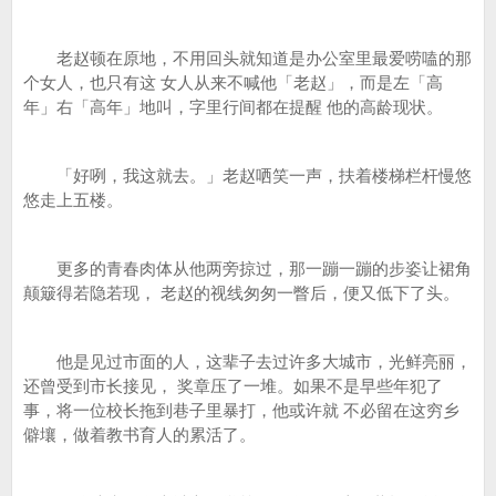
老赵顿在原地，不用回头就知道是办公室里最爱唠嗑的那
个女人，也只有这 女人从来不喊他「老赵」，而是左「高
年」右「高年」地叫，字里行间都在提醒 他的高龄现状。
「好咧，我这就去。」老赵哂笑一声，扶着楼梯栏杆慢悠
悠走上五楼。
更多的青春肉体从他两旁掠过，那一蹦一蹦的步姿让裙角
颠簸得若隐若现， 老赵的视线匆匆一瞥后，便又低下了头。
他是见过市面的人，这辈子去过许多大城市，光鲜亮丽，
还曾受到市长接见， 奖章压了一堆。如果不是早些年犯了
事，将一位校长拖到巷子里暴打，他或许就 不必留在这穷乡
僻壤，做着教书育人的累活了。