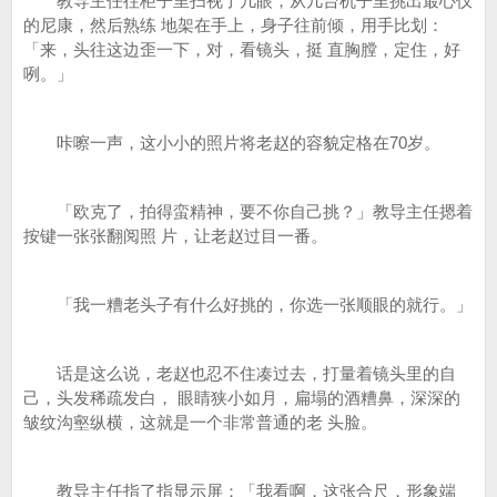
教导主任往柜子里扫视了几眼，从几台机子里挑出最心仪
的尼康，然后熟练 地架在手上，身子往前倾，用手比划：
「来，头往这边歪一下，对，看镜头，挺 直胸膛，定住，好
咧。」
咔嚓一声，这小小的照片将老赵的容貌定格在70岁。
「欧克了，拍得蛮精神，要不你自己挑？」教导主任摁着
按键一张张翻阅照 片，让老赵过目一番。
「我一糟老头子有什么好挑的，你选一张顺眼的就行。」
话是这么说，老赵也忍不住凑过去，打量着镜头里的自
己，头发稀疏发白， 眼睛狭小如月，扁塌的酒糟鼻，深深的
皱纹沟壑纵横，这就是一个非常普通的老 头脸。
教导主任指了指显示屏：「我看啊，这张合尺，形象端